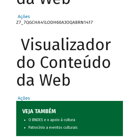
Ações
Z7_7QGCHA41LODH60A3OQA8RN1417
Visualizador
do Conteúdo
da Web
Ações
VEJA TAMBÉM
O BNDES e o apoio à cultura
Patrocínio a eventos culturais