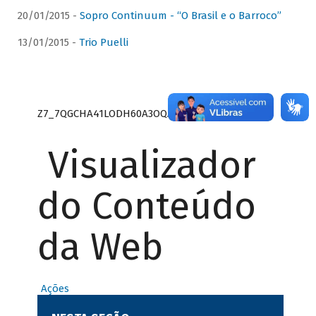
20/01/2015 -
Sopro Continuum - “O Brasil e o Barroco”
13/01/2015 -
Trio Puelli
Z7_7QGCHA41LODH60A3OQA8RN1415
Visualizador
do Conteúdo
da Web
Ações