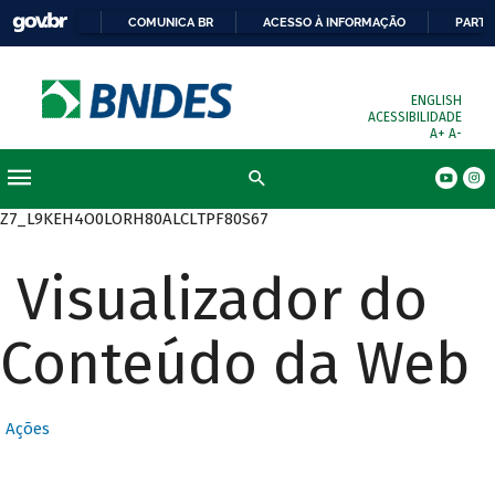
COMUNICA BR
ACESSO À INFORMAÇÃO
PARTI
ENGLISH
ACESSIBILIDADE
A+
A-
Busca
Z7_L9KEH4O0LORH80ALCLTPF80S67
Visualizador do
Conteúdo da Web
Ações