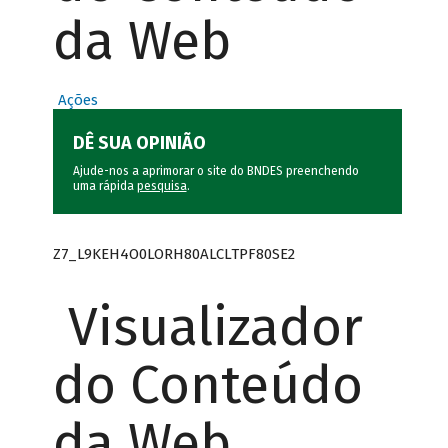
da Web
Ações
DÊ SUA OPINIÃO
Ajude-nos a aprimorar o site do BNDES preenchendo
uma rápida
pesquisa
.
Z7_L9KEH4O0LORH80ALCLTPF80SE2
Visualizador
do Conteúdo
da Web