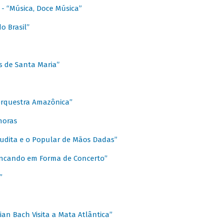
s - “Música, Doce Música”
o Brasil”
s de Santa Maria”
 Orquestra Amazônica”
onoras
rudita e o Popular de Mãos Dadas”
rincando em Forma de Concerto”
”
ian Bach Visita a Mata Atlântica”