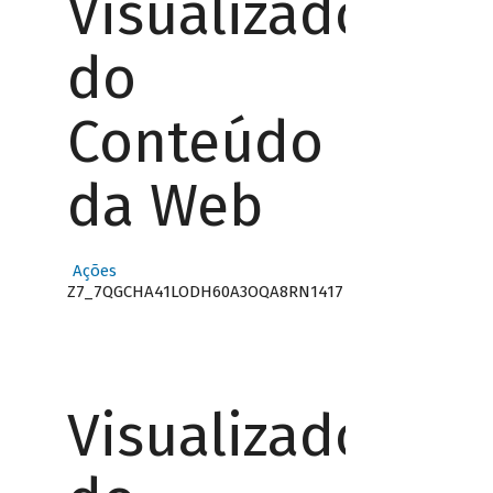
Visualizador
do
Conteúdo
da Web
Ações
Z7_7QGCHA41LODH60A3OQA8RN1417
Visualizador