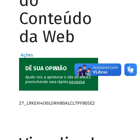
do
Conteúdo
da Web
Ações
DÊ SUA OPINIÃO
Ajude-nos a aprimorar o site do BNDES
preenchendo uma rápida
pesquisa
.
Z7_L9KEH4O0LORH80ALCLTPF80SE2