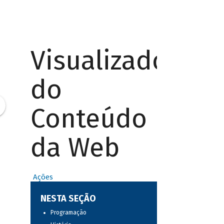
Visualizador
do
Conteúdo
da Web
Ações
NESTA SEÇÃO
Programação