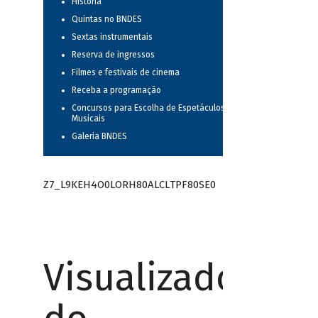
História
Quintas no BNDES
Sextas instrumentais
Reserva de ingressos
Filmes e festivais de cinema
Receba a programação
Concursos para Escolha de Espetáculos
Musicais
Galeria BNDES
Z7_L9KEH4O0LORH80ALCLTPF80SE0
Visualizador