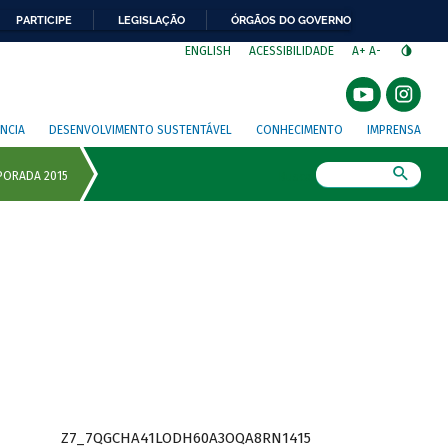
PARTICIPE
LEGISLAÇÃO
ÓRGÃOS DO GOVERNO
⁣
ENGLISH
ACESSIBILIDADE
A+
A-
NCIA
DESENVOLVIMENTO SUSTENTÁVEL
CONHECIMENTO
IMPRENSA
Busca
Z7_7QGCHA41LODH60A3OQA8RN1415