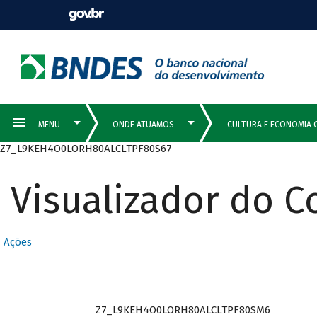
Z7_L9KEH4O0LORH80ALCLTPF80S67
Visualizador do 
Ações
Z7_L9KEH4O0LORH80ALCLTPF80SM6