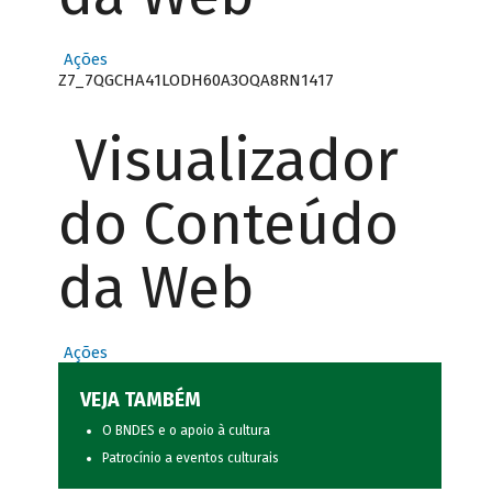
Ações
Z7_7QGCHA41LODH60A3OQA8RN1417
Visualizador
do Conteúdo
da Web
Ações
VEJA TAMBÉM
O BNDES e o apoio à cultura
Patrocínio a eventos culturais