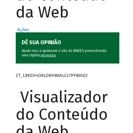
da Web
Ações
DÊ SUA OPINIÃO
Ajude-nos a aprimorar o site do BNDES preenchendo
uma rápida
pesquisa
.
Z7_L9KEH4O0LORH80ALCLTPF80SE2
Visualizador
do Conteúdo
da Web