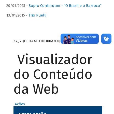
20/01/2015 -
Sopro Continuum - “O Brasil e o Barroco”
13/01/2015 -
Trio Puelli
Z7_7QGCHA41LODH60A3OQA8RN1415
Visualizador
do Conteúdo
da Web
Ações