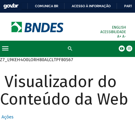
COMUNICA BR
ACESSO À INFORMAÇÃO
PARTI
ENGLISH
ACESSIBILIDADE
A+
A-
Busca
Z7_L9KEH4O0LORH80ALCLTPF80S67
Visualizador do
Conteúdo da Web
Ações