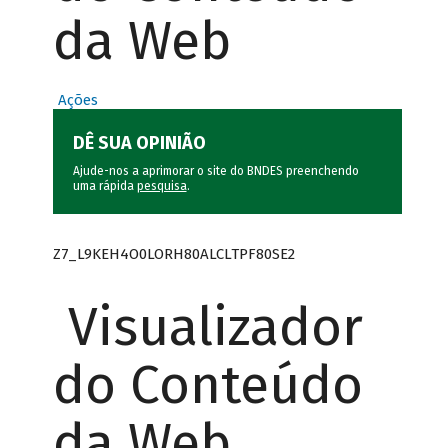
da Web
Ações
DÊ SUA OPINIÃO
Ajude-nos a aprimorar o site do BNDES preenchendo
uma rápida
pesquisa
.
Z7_L9KEH4O0LORH80ALCLTPF80SE2
Visualizador
do Conteúdo
da Web