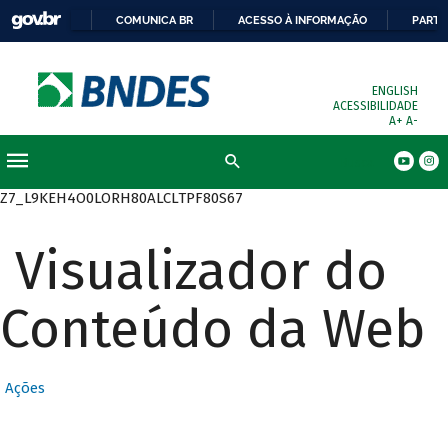
COMUNICA BR
ACESSO À INFORMAÇÃO
PARTI
ENGLISH
ACESSIBILIDADE
A+
A-
Busca
Z7_L9KEH4O0LORH80ALCLTPF80S67
Visualizador do
Conteúdo da Web
Ações