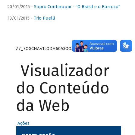
20/01/2015 -
Sopro Continuum - “O Brasil e o Barroco”
13/01/2015 -
Trio Puelli
Z7_7QGCHA41LODH60A3OQA8RN1415
Visualizador
do Conteúdo
da Web
Ações