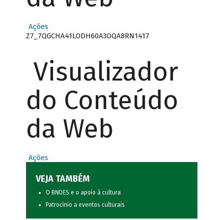
Ações
Z7_7QGCHA41LODH60A3OQA8RN1417
Visualizador
do Conteúdo
da Web
Ações
VEJA TAMBÉM
O BNDES e o apoio à cultura
Patrocínio a eventos culturais