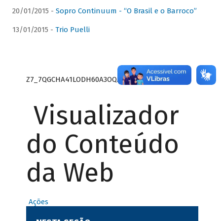
20/01/2015 -
Sopro Continuum - “O Brasil e o Barroco”
13/01/2015 -
Trio Puelli
Z7_7QGCHA41LODH60A3OQA8RN1415
Visualizador
do Conteúdo
da Web
Ações