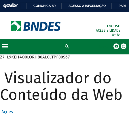
COMUNICA BR
ACESSO À INFORMAÇÃO
PARTI
ENGLISH
ACESSIBILIDADE
A+
A-
Busca
Z7_L9KEH4O0LORH80ALCLTPF80S67
Visualizador do
Conteúdo da Web
Ações