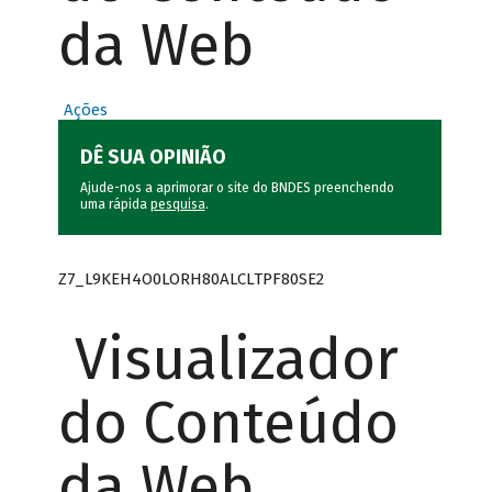
da Web
Ações
DÊ SUA OPINIÃO
Ajude-nos a aprimorar o site do BNDES preenchendo
uma rápida
pesquisa
.
Z7_L9KEH4O0LORH80ALCLTPF80SE2
Visualizador
do Conteúdo
da Web