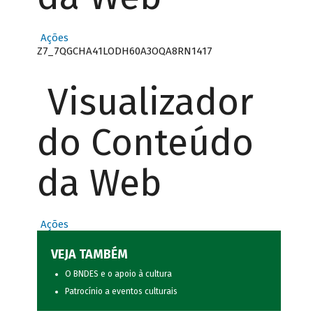
Ações
Z7_7QGCHA41LODH60A3OQA8RN1417
Visualizador
do Conteúdo
da Web
Ações
VEJA TAMBÉM
O BNDES e o apoio à cultura
Patrocínio a eventos culturais