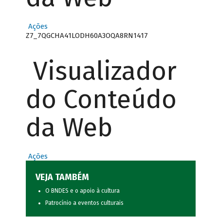
Ações
Z7_7QGCHA41LODH60A3OQA8RN1417
Visualizador
do Conteúdo
da Web
Ações
VEJA TAMBÉM
O BNDES e o apoio à cultura
Patrocínio a eventos culturais