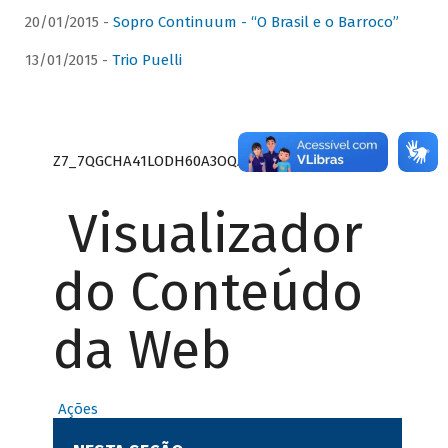
20/01/2015 -
Sopro Continuum - “O Brasil e o Barroco”
13/01/2015 -
Trio Puelli
Z7_7QGCHA41LODH60A3OQA8RN1415
Visualizador
do Conteúdo
da Web
Ações