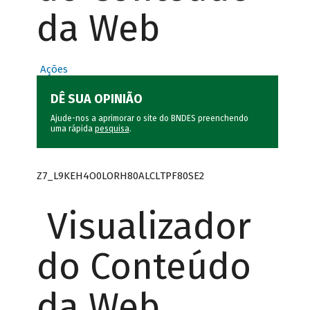
da Web
Ações
DÊ SUA OPINIÃO
Ajude-nos a aprimorar o site do BNDES preenchendo
uma rápida
pesquisa
.
Z7_L9KEH4O0LORH80ALCLTPF80SE2
Visualizador
do Conteúdo
da Web