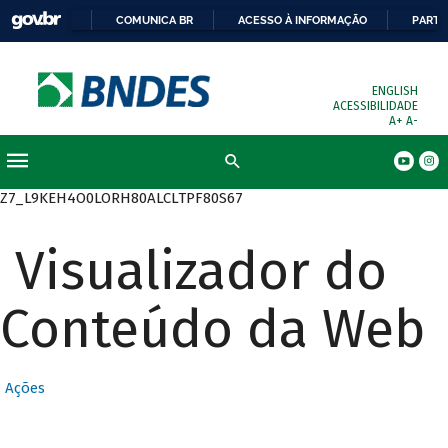
COMUNICA BR
ACESSO À INFORMAÇÃO
PARTI
ENGLISH
ACESSIBILIDADE
A+
A-
Busca
Z7_L9KEH4O0LORH80ALCLTPF80S67
Visualizador do
Conteúdo da Web
Ações