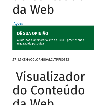
da Web
Ações
DÊ SUA OPINIÃO
Ajude-nos a aprimorar o site do BNDES preenchendo
uma rápida
pesquisa
.
Z7_L9KEH4O0LORH80ALCLTPF80SE2
Visualizador
do Conteúdo
da Web