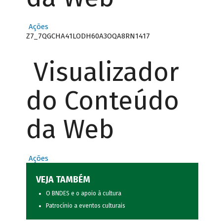
Ações
Z7_7QGCHA41LODH60A3OQA8RN1417
Visualizador
do Conteúdo
da Web
Ações
VEJA TAMBÉM
O BNDES e o apoio à cultura
Patrocínio a eventos culturais