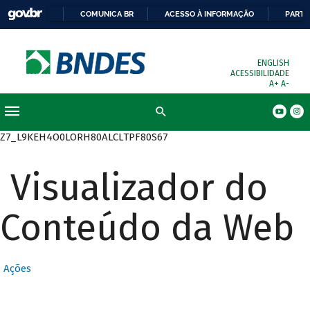
COMUNICA BR
ACESSO À INFORMAÇÃO
PARTI
ENGLISH
ACESSIBILIDADE
A+
A-
Busca
Z7_L9KEH4O0LORH80ALCLTPF80S67
Visualizador do
Conteúdo da Web
Ações