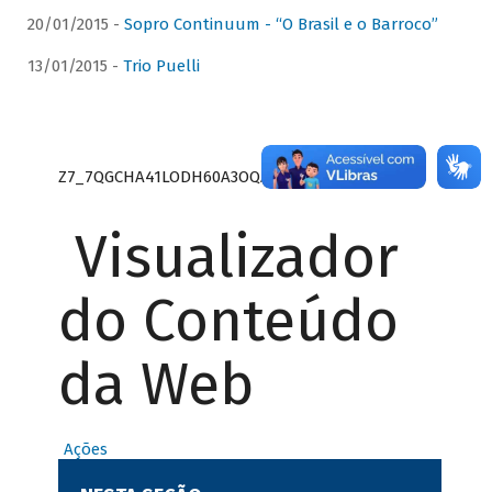
20/01/2015 -
Sopro Continuum - “O Brasil e o Barroco”
13/01/2015 -
Trio Puelli
Z7_7QGCHA41LODH60A3OQA8RN1415
Visualizador
do Conteúdo
da Web
Ações