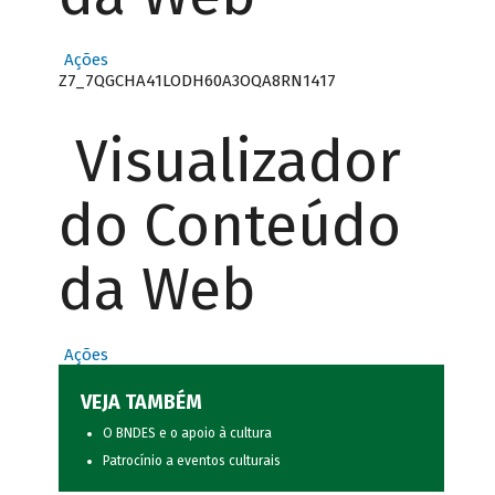
Ações
Z7_7QGCHA41LODH60A3OQA8RN1417
Visualizador
do Conteúdo
da Web
Ações
VEJA TAMBÉM
O BNDES e o apoio à cultura
Patrocínio a eventos culturais