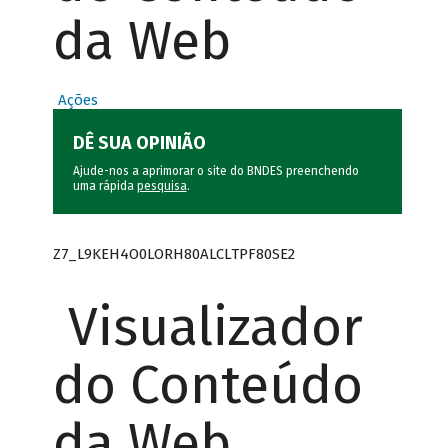
da Web
Ações
DÊ SUA OPINIÃO
Ajude-nos a aprimorar o site do BNDES preenchendo
uma rápida
pesquisa
.
Z7_L9KEH4O0LORH80ALCLTPF80SE2
Visualizador
do Conteúdo
da Web