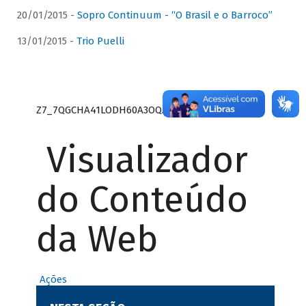
20/01/2015 -
Sopro Continuum - “O Brasil e o Barroco”
13/01/2015 -
Trio Puelli
Z7_7QGCHA41LODH60A3OQA8RN1415
Visualizador
do Conteúdo
da Web
Ações