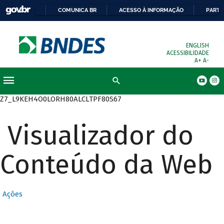
COMUNICA BR
ACESSO À INFORMAÇÃO
PARTI
ENGLISH
ACESSIBILIDADE
A+
A-
Busca
Z7_L9KEH4O0LORH80ALCLTPF80S67
Visualizador do
Conteúdo da Web
Ações