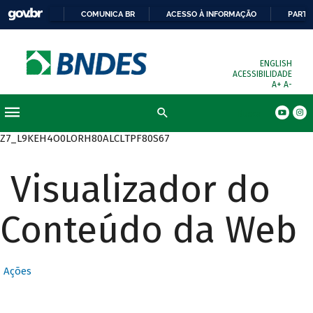
COMUNICA BR
ACESSO À INFORMAÇÃO
PARTI
ENGLISH
ACESSIBILIDADE
A+
A-
Busca
Z7_L9KEH4O0LORH80ALCLTPF80S67
Visualizador do
Conteúdo da Web
Ações