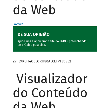
da Web
Ações
DÊ SUA OPINIÃO
Ajude-nos a aprimorar o site do BNDES preenchendo
uma rápida
pesquisa
.
Z7_L9KEH4O0LORH80ALCLTPF80SE2
Visualizador
do Conteúdo
da Web