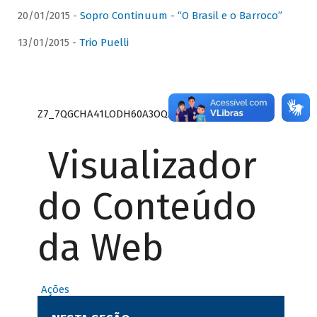
20/01/2015 -
Sopro Continuum - “O Brasil e o Barroco”
13/01/2015 -
Trio Puelli
Z7_7QGCHA41LODH60A3OQA8RN1415
Visualizador
do Conteúdo
da Web
Ações