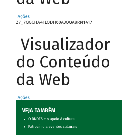
Ações
Z7_7QGCHA41LODH60A3OQA8RN1417
Visualizador
do Conteúdo
da Web
Ações
VEJA TAMBÉM
O BNDES e o apoio à cultura
Patrocínio a eventos culturais