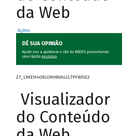
da Web
Ações
DÊ SUA OPINIÃO
Ajude-nos a aprimorar o site do BNDES preenchendo
uma rápida
pesquisa
.
Z7_L9KEH4O0LORH80ALCLTPF80SE2
Visualizador
do Conteúdo
da Web