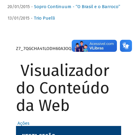
20/01/2015 -
Sopro Continuum - “O Brasil e o Barroco”
13/01/2015 -
Trio Puelli
Z7_7QGCHA41LODH60A3OQA8RN1415
Visualizador
do Conteúdo
da Web
Ações