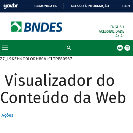
COMUNICA BR
ACESSO À INFORMAÇÃO
PARTI
ENGLISH
ACESSIBILIDADE
A+
A-
Busca
Z7_L9KEH4O0LORH80ALCLTPF80S67
Visualizador do
Conteúdo da Web
Ações