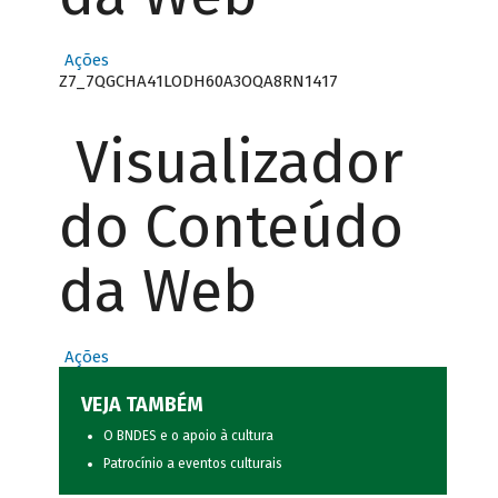
Ações
Z7_7QGCHA41LODH60A3OQA8RN1417
Visualizador
do Conteúdo
da Web
Ações
VEJA TAMBÉM
O BNDES e o apoio à cultura
Patrocínio a eventos culturais