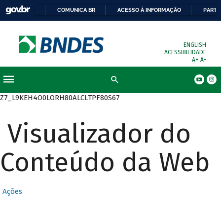
COMUNICA BR
ACESSO À INFORMAÇÃO
PARTI
ENGLISH
ACESSIBILIDADE
A+
A-
Busca
Z7_L9KEH4O0LORH80ALCLTPF80S67
Visualizador do
Conteúdo da Web
Ações