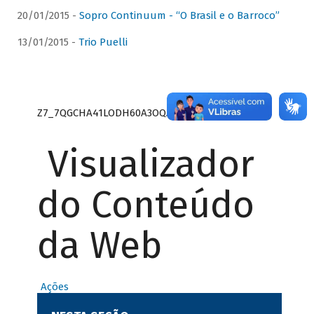
20/01/2015 -
Sopro Continuum - “O Brasil e o Barroco”
13/01/2015 -
Trio Puelli
Z7_7QGCHA41LODH60A3OQA8RN1415
Visualizador
do Conteúdo
da Web
Ações