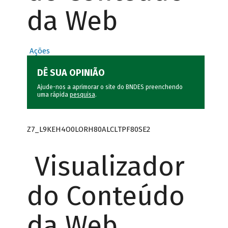
da Web
Ações
DÊ SUA OPINIÃO
Ajude-nos a aprimorar o site do BNDES preenchendo
uma rápida
pesquisa
.
Z7_L9KEH4O0LORH80ALCLTPF80SE2
Visualizador
do Conteúdo
da Web