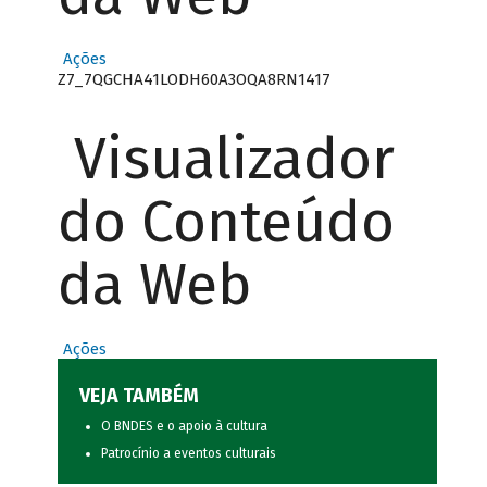
Ações
Z7_7QGCHA41LODH60A3OQA8RN1417
Visualizador
do Conteúdo
da Web
Ações
VEJA TAMBÉM
O BNDES e o apoio à cultura
Patrocínio a eventos culturais