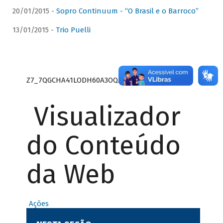
20/01/2015 -
Sopro Continuum - “O Brasil e o Barroco”
13/01/2015 -
Trio Puelli
Z7_7QGCHA41LODH60A3OQA8RN1415
Visualizador
do Conteúdo
da Web
Ações