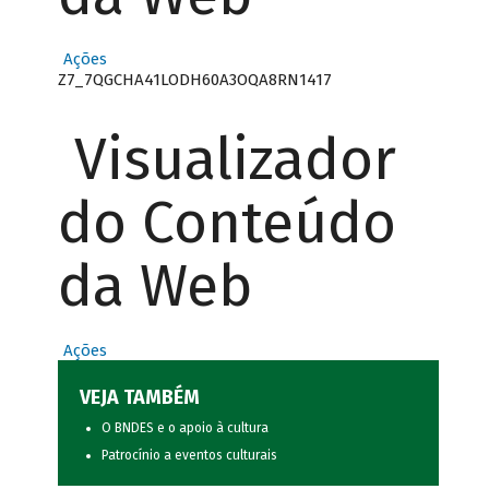
Ações
Z7_7QGCHA41LODH60A3OQA8RN1417
Visualizador
do Conteúdo
da Web
Ações
VEJA TAMBÉM
O BNDES e o apoio à cultura
Patrocínio a eventos culturais