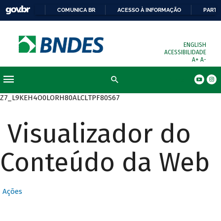
COMUNICA BR
ACESSO À INFORMAÇÃO
PARTI
ENGLISH
ACESSIBILIDADE
A+
A-
Busca
Z7_L9KEH4O0LORH80ALCLTPF80S67
Visualizador do
Conteúdo da Web
Ações