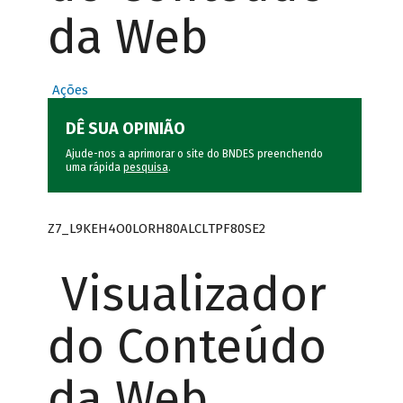
da Web
Ações
DÊ SUA OPINIÃO
Ajude-nos a aprimorar o site do BNDES preenchendo
uma rápida
pesquisa
.
Z7_L9KEH4O0LORH80ALCLTPF80SE2
Visualizador
do Conteúdo
da Web