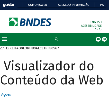
COMUNICA BR
ACESSO À INFORMAÇÃO
PARTI
ENGLISH
ACESSIBILIDADE
A+
A-
Busca
Z7_L9KEH4O0LORH80ALCLTPF80S67
Visualizador do
Conteúdo da Web
Ações