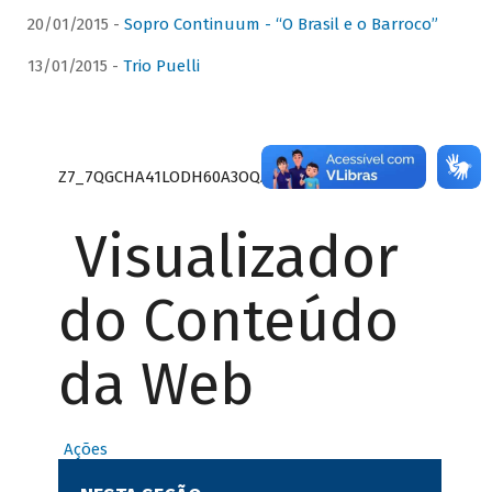
20/01/2015 -
Sopro Continuum - “O Brasil e o Barroco”
13/01/2015 -
Trio Puelli
Z7_7QGCHA41LODH60A3OQA8RN1415
Visualizador
do Conteúdo
da Web
Ações