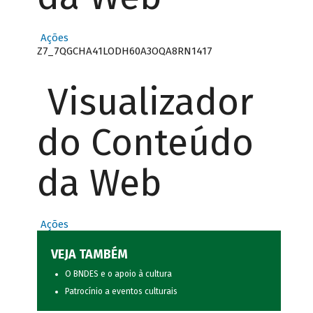
Ações
Z7_7QGCHA41LODH60A3OQA8RN1417
Visualizador
do Conteúdo
da Web
Ações
VEJA TAMBÉM
O BNDES e o apoio à cultura
Patrocínio a eventos culturais