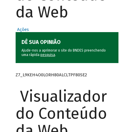
da Web
Ações
DÊ SUA OPINIÃO
Ajude-nos a aprimorar o site do BNDES preenchendo
uma rápida
pesquisa
.
Z7_L9KEH4O0LORH80ALCLTPF80SE2
Visualizador
do Conteúdo
da Web