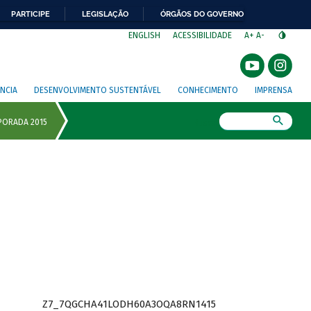
PARTICIPE
LEGISLAÇÃO
ÓRGÃOS DO GOVERNO
⁣
ENGLISH
ACESSIBILIDADE
A+
A-
NCIA
DESENVOLVIMENTO SUSTENTÁVEL
CONHECIMENTO
IMPRENSA
Busca
Z7_7QGCHA41LODH60A3OQA8RN1415