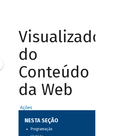
Visualizador
do
Conteúdo
da Web
Ações
NESTA SEÇÃO
Programação