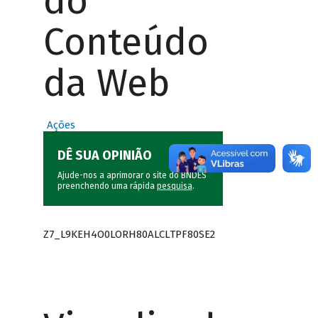
do
Conteúdo
da Web
Ações
DÊ SUA OPINIÃO
Ajude-nos a aprimorar o site do BNDES
preenchendo uma rápida
pesquisa
.
Z7_L9KEH4O0LORH80ALCLTPF80SE2