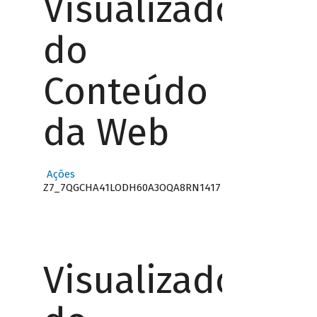
Visualizador
do
Conteúdo
da Web
Ações
Z7_7QGCHA41LODH60A3OQA8RN1417
Visualizador