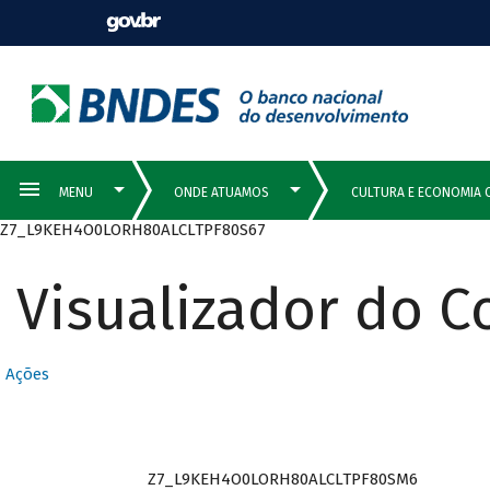
Z7_L9KEH4O0LORH80ALCLTPF80S67
Visualizador do 
Ações
Z7_L9KEH4O0LORH80ALCLTPF80SM6