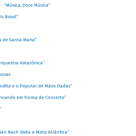
s - “Música, Doce Música”
o Brasil”
s de Santa Maria”
 Orquestra Amazônica”
onoras
rudita e o Popular de Mãos Dadas”
rincando em Forma de Concerto”
”
ian Bach Visita a Mata Atlântica”