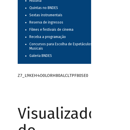
História
Quintas no BNDES
Sextas instrumentais
Reserva de ingressos
Filmes e festivais de cinema
Receba a programação
Concursos para Escolha de Espetáculos
Musicais
Galeria BNDES
Z7_L9KEH4O0LORH80ALCLTPF80SE0
Visualizador