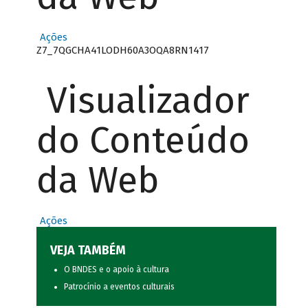
Ações
Z7_7QGCHA41LODH60A3OQA8RN1417
Visualizador
do Conteúdo
da Web
Ações
VEJA TAMBÉM
O BNDES e o apoio à cultura
Patrocínio a eventos culturais