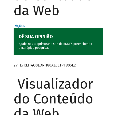
da Web
Ações
DÊ SUA OPINIÃO
Ajude-nos a aprimorar o site do BNDES preenchendo
uma rápida
pesquisa
.
Z7_L9KEH4O0LORH80ALCLTPF80SE2
Visualizador
do Conteúdo
da Web