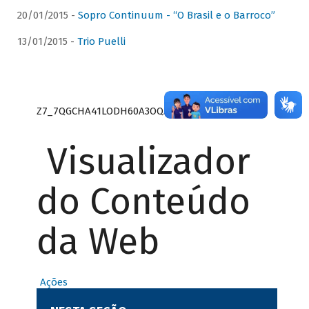
20/01/2015 -
Sopro Continuum - “O Brasil e o Barroco”
13/01/2015 -
Trio Puelli
Z7_7QGCHA41LODH60A3OQA8RN1415
Visualizador
do Conteúdo
da Web
Ações