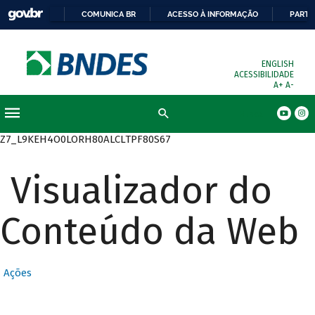
COMUNICA BR
ACESSO À INFORMAÇÃO
PARTI
ENGLISH
ACESSIBILIDADE
A+
A-
Busca
Z7_L9KEH4O0LORH80ALCLTPF80S67
Visualizador do
Conteúdo da Web
Ações