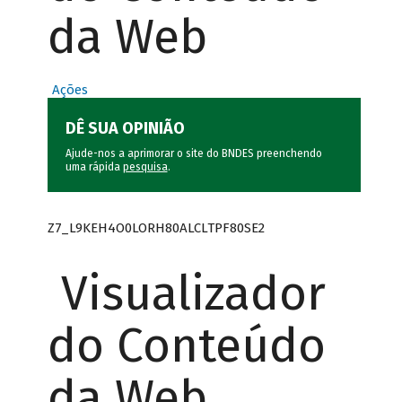
da Web
Ações
DÊ SUA OPINIÃO
Ajude-nos a aprimorar o site do BNDES preenchendo
uma rápida
pesquisa
.
Z7_L9KEH4O0LORH80ALCLTPF80SE2
Visualizador
do Conteúdo
da Web