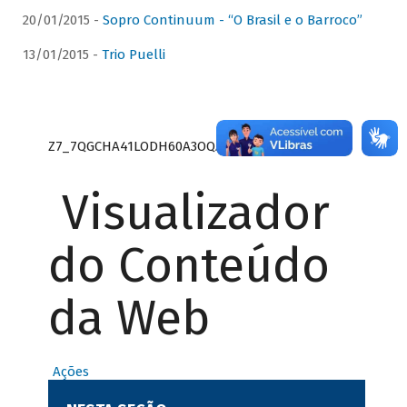
20/01/2015 -
Sopro Continuum - “O Brasil e o Barroco”
13/01/2015 -
Trio Puelli
Z7_7QGCHA41LODH60A3OQA8RN1415
Visualizador
do Conteúdo
da Web
Ações