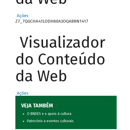
Ações
Z7_7QGCHA41LODH60A3OQA8RN1417
Visualizador
do Conteúdo
da Web
Ações
VEJA TAMBÉM
O BNDES e o apoio à cultura
Patrocínio a eventos culturais