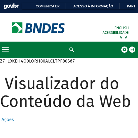
COMUNICA BR
ACESSO À INFORMAÇÃO
PARTI
ENGLISH
ACESSIBILIDADE
A+
A-
Busca
Z7_L9KEH4O0LORH80ALCLTPF80S67
Visualizador do
Conteúdo da Web
Ações