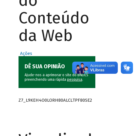
do
Conteúdo
da Web
Ações
DÊ SUA OPINIÃO
Ajude-nos a aprimorar o site do BNDES
preenchendo uma rápida
pesquisa
.
Z7_L9KEH4O0LORH80ALCLTPF80SE2