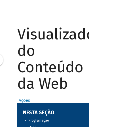
Visualizador
do
Conteúdo
da Web
Ações
NESTA SEÇÃO
Programação