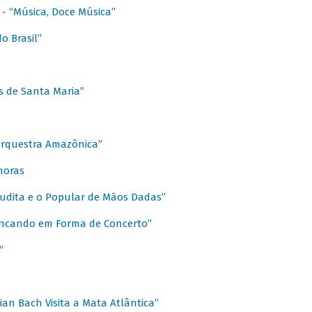
s - “Música, Doce Música”
o Brasil”
s de Santa Maria”
 Orquestra Amazônica”
onoras
rudita e o Popular de Mãos Dadas”
rincando em Forma de Concerto”
”
ian Bach Visita a Mata Atlântica”