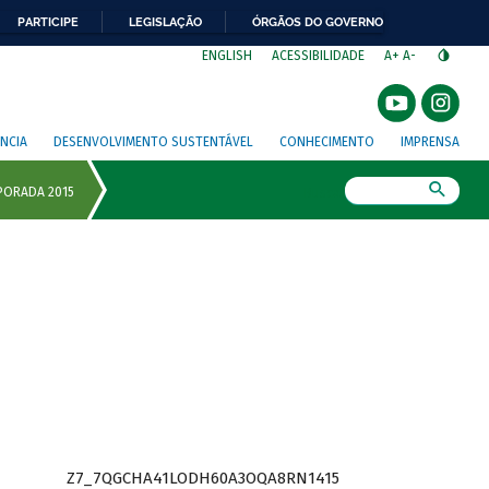
PARTICIPE
LEGISLAÇÃO
ÓRGÃOS DO GOVERNO
⁣
ENGLISH
ACESSIBILIDADE
A+
A-
NCIA
DESENVOLVIMENTO SUSTENTÁVEL
CONHECIMENTO
IMPRENSA
Busca
Z7_7QGCHA41LODH60A3OQA8RN1415