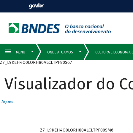
Z7_L9KEH4O0LORH80ALCLTPF80S67
Visualizador do 
Ações
Z7_L9KEH4O0LORH80ALCLTPF80SM6