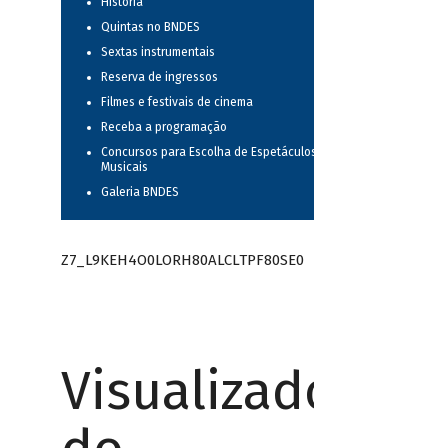
História
Quintas no BNDES
Sextas instrumentais
Reserva de ingressos
Filmes e festivais de cinema
Receba a programação
Concursos para Escolha de Espetáculos
Musicais
Galeria BNDES
Z7_L9KEH4O0LORH80ALCLTPF80SE0
Visualizador