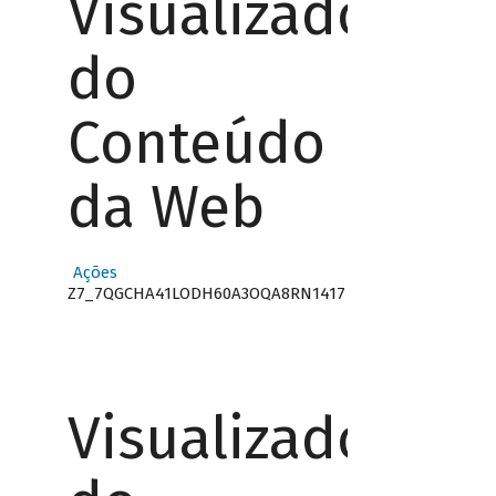
Visualizador
do
Conteúdo
da Web
Ações
Z7_7QGCHA41LODH60A3OQA8RN1417
Visualizador