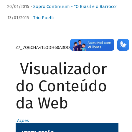
20/01/2015 -
Sopro Continuum - “O Brasil e o Barroco”
13/01/2015 -
Trio Puelli
Z7_7QGCHA41LODH60A3OQA8RN1415
Visualizador
do Conteúdo
da Web
Ações