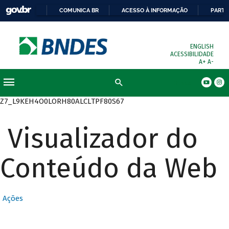
COMUNICA BR
ACESSO À INFORMAÇÃO
PARTI
ENGLISH
ACESSIBILIDADE
A+
A-
Busca
Z7_L9KEH4O0LORH80ALCLTPF80S67
Visualizador do
Conteúdo da Web
Ações