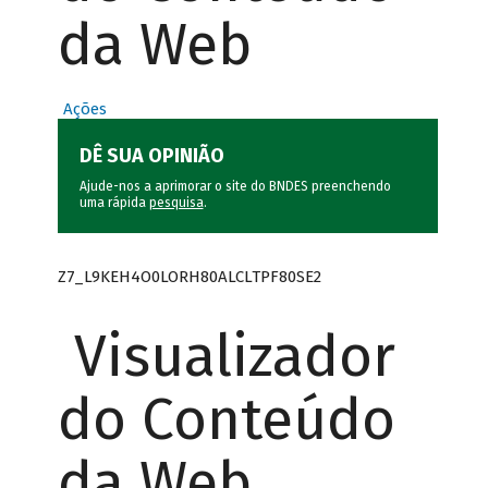
da Web
Ações
DÊ SUA OPINIÃO
Ajude-nos a aprimorar o site do BNDES preenchendo
uma rápida
pesquisa
.
Z7_L9KEH4O0LORH80ALCLTPF80SE2
Visualizador
do Conteúdo
da Web