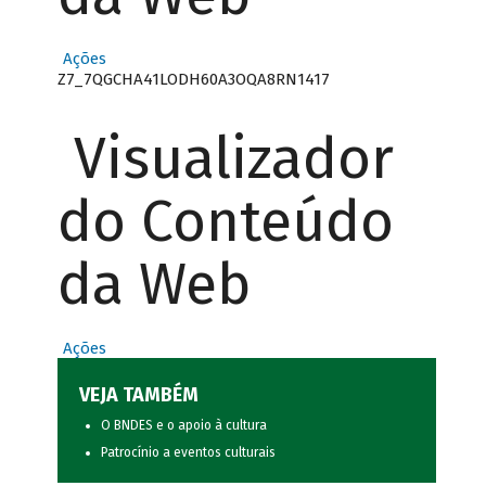
Ações
Z7_7QGCHA41LODH60A3OQA8RN1417
Visualizador
do Conteúdo
da Web
Ações
VEJA TAMBÉM
O BNDES e o apoio à cultura
Patrocínio a eventos culturais