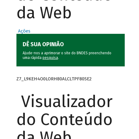
da Web
Ações
DÊ SUA OPINIÃO
Ajude-nos a aprimorar o site do BNDES preenchendo
uma rápida
pesquisa
.
Z7_L9KEH4O0LORH80ALCLTPF80SE2
Visualizador
do Conteúdo
da Web