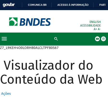
COMUNICA BR
ACESSO À INFORMAÇÃO
PARTI
ENGLISH
ACESSIBILIDADE
A+
A-
Busca
Z7_L9KEH4O0LORH80ALCLTPF80S67
Visualizador do
Conteúdo da Web
Ações