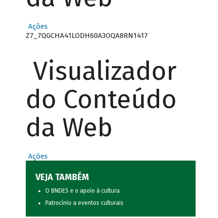
Ações
Z7_7QGCHA41LODH60A3OQA8RN1417
Visualizador
do Conteúdo
da Web
Ações
VEJA TAMBÉM
O BNDES e o apoio à cultura
Patrocínio a eventos culturais