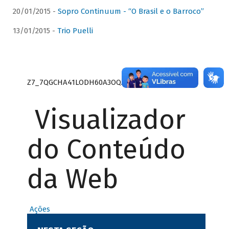
20/01/2015 -
Sopro Continuum - “O Brasil e o Barroco”
13/01/2015 -
Trio Puelli
Z7_7QGCHA41LODH60A3OQA8RN1415
Visualizador
do Conteúdo
da Web
Ações