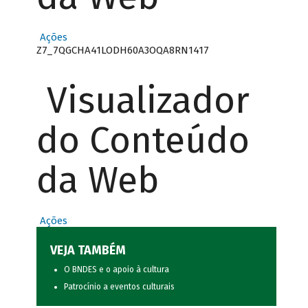
Ações
Z7_7QGCHA41LODH60A3OQA8RN1417
Visualizador
do Conteúdo
da Web
Ações
VEJA TAMBÉM
O BNDES e o apoio à cultura
Patrocínio a eventos culturais