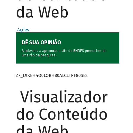
da Web
Ações
DÊ SUA OPINIÃO
Ajude-nos a aprimorar o site do BNDES preenchendo
uma rápida
pesquisa
.
Z7_L9KEH4O0LORH80ALCLTPF80SE2
Visualizador
do Conteúdo
da Web