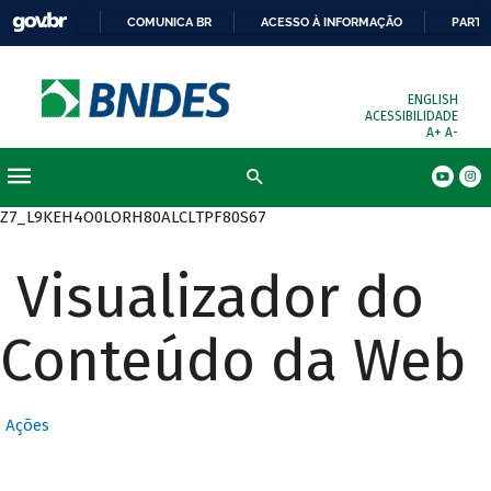
COMUNICA BR
ACESSO À INFORMAÇÃO
PARTI
ENGLISH
ACESSIBILIDADE
A+
A-
Busca
Z7_L9KEH4O0LORH80ALCLTPF80S67
Visualizador do
Conteúdo da Web
Ações