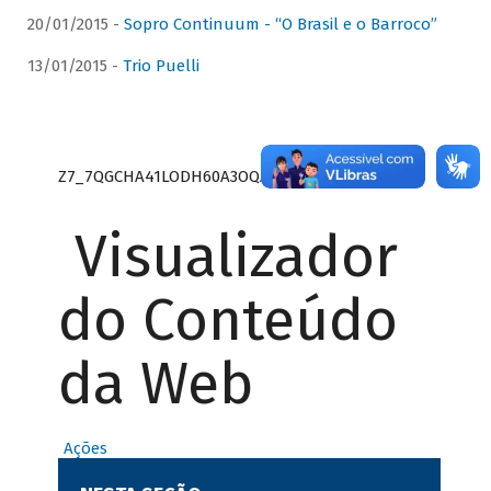
20/01/2015 -
Sopro Continuum - “O Brasil e o Barroco”
13/01/2015 -
Trio Puelli
Z7_7QGCHA41LODH60A3OQA8RN1415
Visualizador
do Conteúdo
da Web
Ações