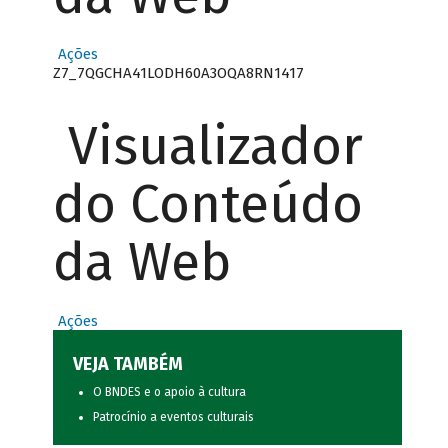
Ações
Z7_7QGCHA41LODH60A3OQA8RN1417
Visualizador
do Conteúdo
da Web
Ações
VEJA TAMBÉM
O BNDES e o apoio à cultura
Patrocínio a eventos culturais