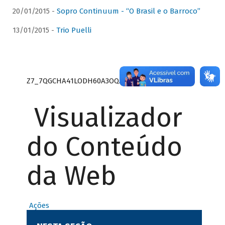
20/01/2015 -
Sopro Continuum - “O Brasil e o Barroco”
13/01/2015 -
Trio Puelli
Z7_7QGCHA41LODH60A3OQA8RN1415
Visualizador
do Conteúdo
da Web
Ações