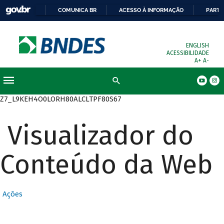
COMUNICA BR
ACESSO À INFORMAÇÃO
PARTI
ENGLISH
ACESSIBILIDADE
A+
A-
Busca
Z7_L9KEH4O0LORH80ALCLTPF80S67
Visualizador do
Conteúdo da Web
Ações