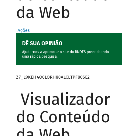
da Web
Ações
DÊ SUA OPINIÃO
Ajude-nos a aprimorar o site do BNDES preenchendo
uma rápida
pesquisa
.
Z7_L9KEH4O0LORH80ALCLTPF80SE2
Visualizador
do Conteúdo
da Web