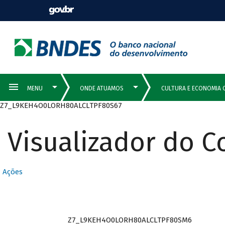
Z7_L9KEH4O0LORH80ALCLTPF80S67
Visualizador do 
Ações
Z7_L9KEH4O0LORH80ALCLTPF80SM6