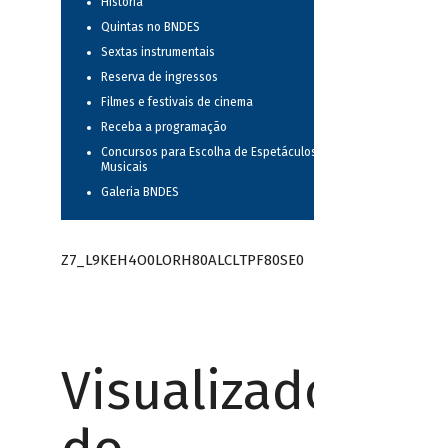
História
Quintas no BNDES
Sextas instrumentais
Reserva de ingressos
Filmes e festivais de cinema
Receba a programação
Concursos para Escolha de Espetáculos
Musicais
Galeria BNDES
Z7_L9KEH4O0LORH80ALCLTPF80SE0
Visualizador