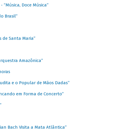
s - “Música, Doce Música”
o Brasil”
s de Santa Maria”
 Orquestra Amazônica”
onoras
rudita e o Popular de Mãos Dadas”
rincando em Forma de Concerto”
”
ian Bach Visita a Mata Atlântica”