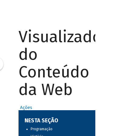
Visualizador
do
Conteúdo
da Web
Ações
NESTA SEÇÃO
Programação