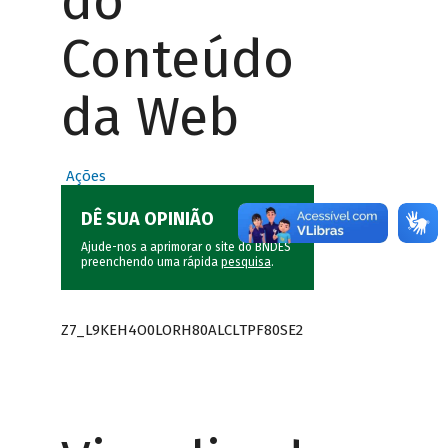
do
Conteúdo
da Web
Ações
DÊ SUA OPINIÃO
Ajude-nos a aprimorar o site do BNDES
preenchendo uma rápida
pesquisa
.
Z7_L9KEH4O0LORH80ALCLTPF80SE2