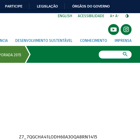
PARTICIPE
LEGISLAÇÃO
ÓRGÃOS DO GOVERNO
⁣
ENGLISH
ACESSIBILIDADE
A+
A-
NCIA
DESENVOLVIMENTO SUSTENTÁVEL
CONHECIMENTO
IMPRENSA
Busca
Z7_7QGCHA41LODH60A3OQA8RN1415