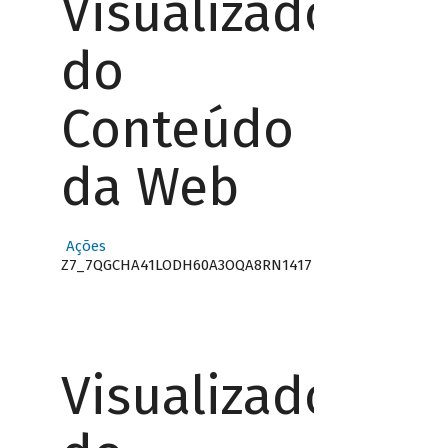
Visualizador
do
Conteúdo
da Web
Ações
Z7_7QGCHA41LODH60A3OQA8RN1417
Visualizador