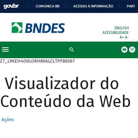
COMUNICA BR
ACESSO À INFORMAÇÃO
PARTI
ENGLISH
ACESSIBILIDADE
A+
A-
Busca
Z7_L9KEH4O0LORH80ALCLTPF80S67
Visualizador do
Conteúdo da Web
Ações