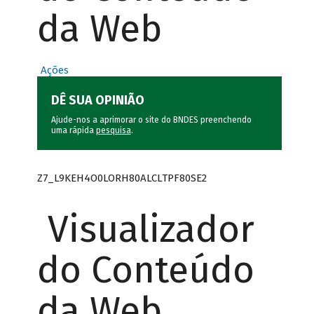
da Web
Ações
DÊ SUA OPINIÃO
Ajude-nos a aprimorar o site do BNDES preenchendo
uma rápida
pesquisa
.
Z7_L9KEH4O0LORH80ALCLTPF80SE2
Visualizador
do Conteúdo
da Web