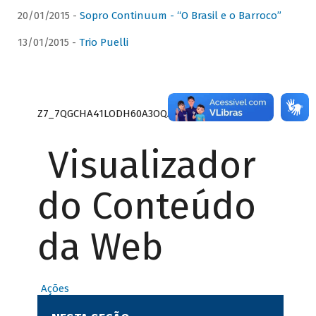
20/01/2015 -
Sopro Continuum - “O Brasil e o Barroco”
13/01/2015 -
Trio Puelli
Z7_7QGCHA41LODH60A3OQA8RN1415
Visualizador
do Conteúdo
da Web
Ações