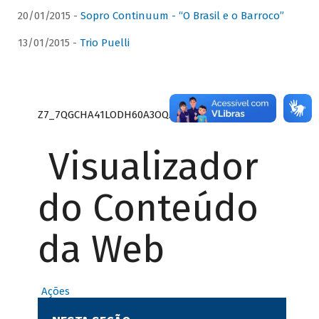
20/01/2015 -
Sopro Continuum - “O Brasil e o Barroco”
13/01/2015 -
Trio Puelli
Z7_7QGCHA41LODH60A3OQA8RN1415
Visualizador
do Conteúdo
da Web
Ações