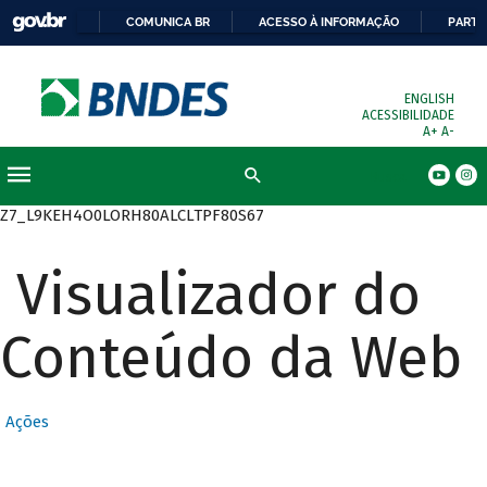
COMUNICA BR
ACESSO À INFORMAÇÃO
PARTI
ENGLISH
ACESSIBILIDADE
A+
A-
Busca
Z7_L9KEH4O0LORH80ALCLTPF80S67
Visualizador do
Conteúdo da Web
Ações