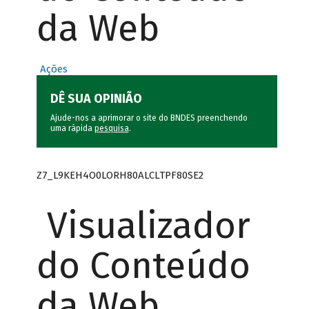
da Web
Ações
DÊ SUA OPINIÃO
Ajude-nos a aprimorar o site do BNDES preenchendo
uma rápida
pesquisa
.
Z7_L9KEH4O0LORH80ALCLTPF80SE2
Visualizador
do Conteúdo
da Web