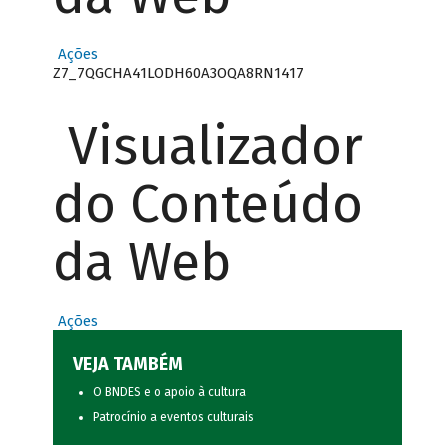
Ações
Z7_7QGCHA41LODH60A3OQA8RN1417
Visualizador
do Conteúdo
da Web
Ações
VEJA TAMBÉM
O BNDES e o apoio à cultura
Patrocínio a eventos culturais