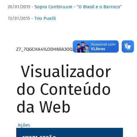
20/01/2015 -
Sopro Continuum - “O Brasil e o Barroco”
13/01/2015 -
Trio Puelli
Z7_7QGCHA41LODH60A3OQA8RN1415
Visualizador
do Conteúdo
da Web
Ações