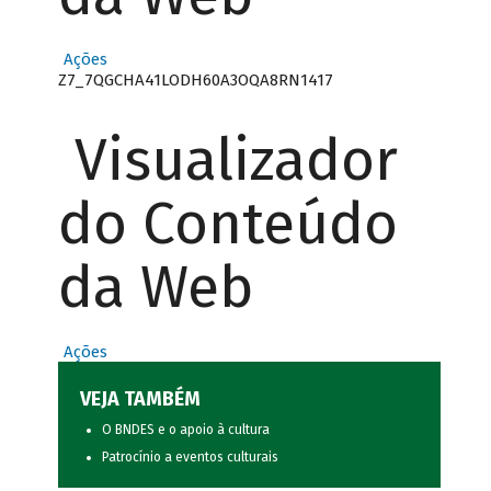
Ações
Z7_7QGCHA41LODH60A3OQA8RN1417
Visualizador
do Conteúdo
da Web
Ações
VEJA TAMBÉM
O BNDES e o apoio à cultura
Patrocínio a eventos culturais