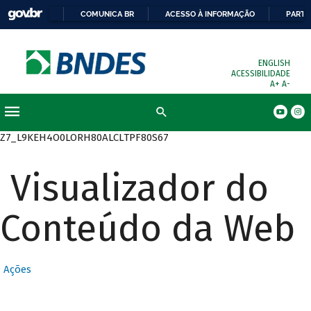
COMUNICA BR
ACESSO À INFORMAÇÃO
PARTI
ENGLISH
ACESSIBILIDADE
A+
A-
Busca
Z7_L9KEH4O0LORH80ALCLTPF80S67
Visualizador do
Conteúdo da Web
Ações