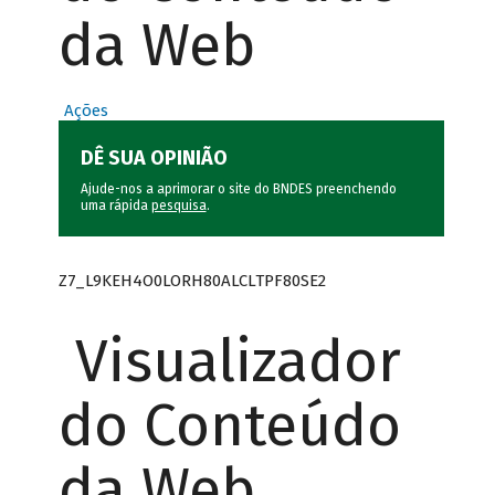
da Web
Ações
DÊ SUA OPINIÃO
Ajude-nos a aprimorar o site do BNDES preenchendo
uma rápida
pesquisa
.
Z7_L9KEH4O0LORH80ALCLTPF80SE2
Visualizador
do Conteúdo
da Web