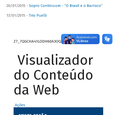
20/01/2015 -
Sopro Continuum - “O Brasil e o Barroco”
13/01/2015 -
Trio Puelli
Z7_7QGCHA41LODH60A3OQA8RN1415
Visualizador
do Conteúdo
da Web
Ações