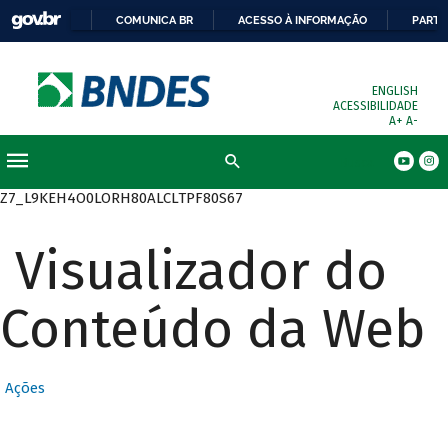
COMUNICA BR
ACESSO À INFORMAÇÃO
PARTI
ENGLISH
ACESSIBILIDADE
A+
A-
Busca
Z7_L9KEH4O0LORH80ALCLTPF80S67
Visualizador do
Conteúdo da Web
Ações