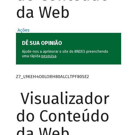
da Web
Ações
DÊ SUA OPINIÃO
Ajude-nos a aprimorar o site do BNDES preenchendo
uma rápida
pesquisa
.
Z7_L9KEH4O0LORH80ALCLTPF80SE2
Visualizador
do Conteúdo
da Web