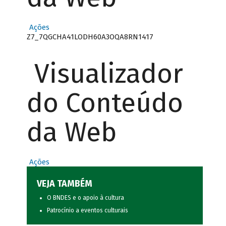
Ações
Z7_7QGCHA41LODH60A3OQA8RN1417
Visualizador
do Conteúdo
da Web
Ações
VEJA TAMBÉM
O BNDES e o apoio à cultura
Patrocínio a eventos culturais