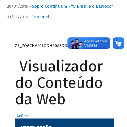
20/01/2015 -
Sopro Continuum - “O Brasil e o Barroco”
13/01/2015 -
Trio Puelli
Z7_7QGCHA41LODH60A3OQA8RN1415
Visualizador
do Conteúdo
da Web
Ações