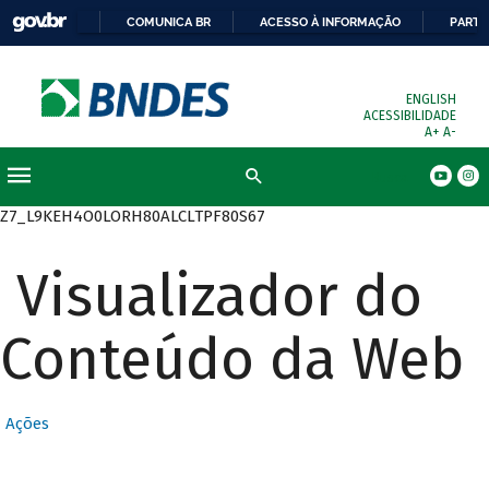
COMUNICA BR
ACESSO À INFORMAÇÃO
PARTI
ENGLISH
ACESSIBILIDADE
A+
A-
Busca
Z7_L9KEH4O0LORH80ALCLTPF80S67
Visualizador do
Conteúdo da Web
Ações