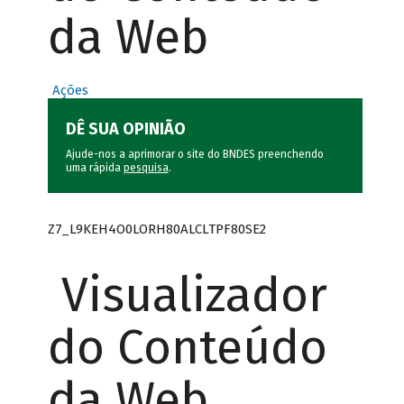
da Web
Ações
DÊ SUA OPINIÃO
Ajude-nos a aprimorar o site do BNDES preenchendo
uma rápida
pesquisa
.
Z7_L9KEH4O0LORH80ALCLTPF80SE2
Visualizador
do Conteúdo
da Web