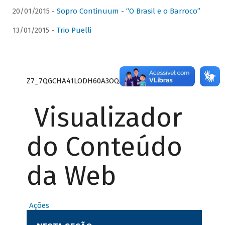
20/01/2015 -
Sopro Continuum - “O Brasil e o Barroco”
13/01/2015 -
Trio Puelli
Z7_7QGCHA41LODH60A3OQA8RN1415
Visualizador
do Conteúdo
da Web
Ações