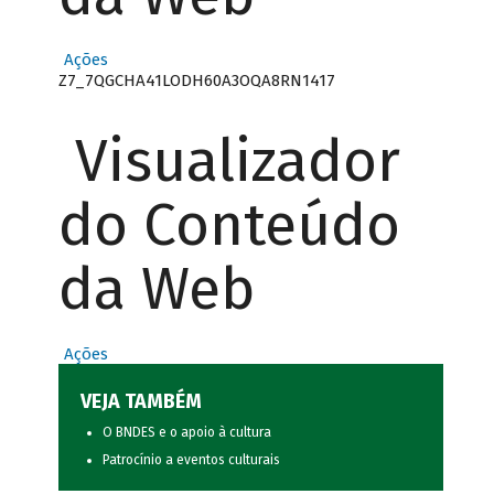
Ações
Z7_7QGCHA41LODH60A3OQA8RN1417
Visualizador
do Conteúdo
da Web
Ações
VEJA TAMBÉM
O BNDES e o apoio à cultura
Patrocínio a eventos culturais