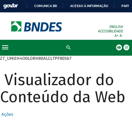
COMUNICA BR
ACESSO À INFORMAÇÃO
PARTI
ENGLISH
ACESSIBILIDADE
A+
A-
Busca
Z7_L9KEH4O0LORH80ALCLTPF80S67
Visualizador do
Conteúdo da Web
Ações