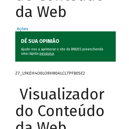
da Web
Ações
DÊ SUA OPINIÃO
Ajude-nos a aprimorar o site do BNDES preenchendo
uma rápida
pesquisa
.
Z7_L9KEH4O0LORH80ALCLTPF80SE2
Visualizador
do Conteúdo
da Web