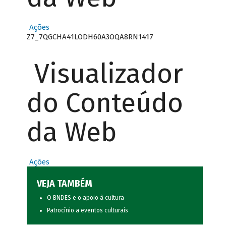
Ações
Z7_7QGCHA41LODH60A3OQA8RN1417
Visualizador
do Conteúdo
da Web
Ações
VEJA TAMBÉM
O BNDES e o apoio à cultura
Patrocínio a eventos culturais