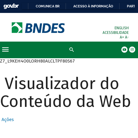
COMUNICA BR
ACESSO À INFORMAÇÃO
PARTI
ENGLISH
ACESSIBILIDADE
A+
A-
Busca
Z7_L9KEH4O0LORH80ALCLTPF80S67
Visualizador do
Conteúdo da Web
Ações