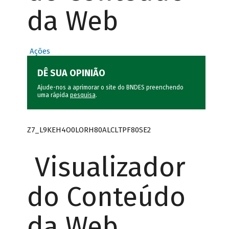
da Web
Ações
DÊ SUA OPINIÃO
Ajude-nos a aprimorar o site do BNDES preenchendo
uma rápida
pesquisa
.
Z7_L9KEH4O0LORH80ALCLTPF80SE2
Visualizador
do Conteúdo
da Web