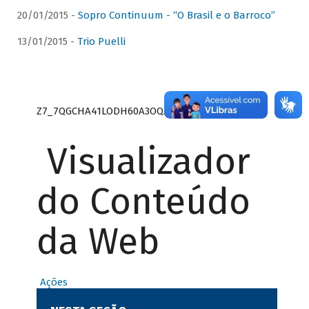
20/01/2015 -
Sopro Continuum - “O Brasil e o Barroco”
13/01/2015 -
Trio Puelli
Z7_7QGCHA41LODH60A3OQA8RN1415
Visualizador
do Conteúdo
da Web
Ações