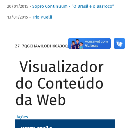
20/01/2015 -
Sopro Continuum - “O Brasil e o Barroco”
13/01/2015 -
Trio Puelli
Z7_7QGCHA41LODH60A3OQA8RN1415
Visualizador
do Conteúdo
da Web
Ações