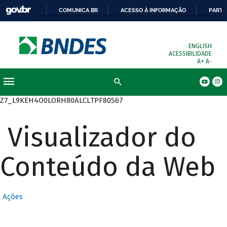
COMUNICA BR
ACESSO À INFORMAÇÃO
PARTI
ENGLISH
ACESSIBILIDADE
A+
A-
Busca
Z7_L9KEH4O0LORH80ALCLTPF80S67
Visualizador do
Conteúdo da Web
Ações