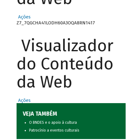
Ações
Z7_7QGCHA41LODH60A3OQA8RN1417
Visualizador
do Conteúdo
da Web
Ações
VEJA TAMBÉM
O BNDES e o apoio à cultura
Patrocínio a eventos culturais