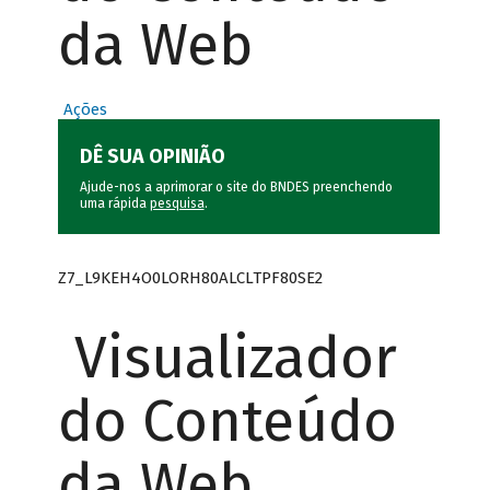
da Web
Ações
DÊ SUA OPINIÃO
Ajude-nos a aprimorar o site do BNDES preenchendo
uma rápida
pesquisa
.
Z7_L9KEH4O0LORH80ALCLTPF80SE2
Visualizador
do Conteúdo
da Web