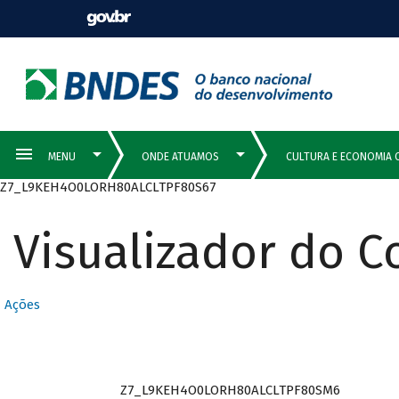
Z7_L9KEH4O0LORH80ALCLTPF80S67
Visualizador do 
Ações
Z7_L9KEH4O0LORH80ALCLTPF80SM6