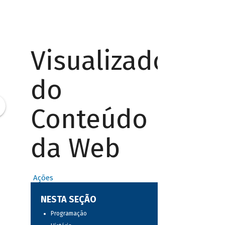
Visualizador
do
Conteúdo
da Web
Ações
NESTA SEÇÃO
Programação