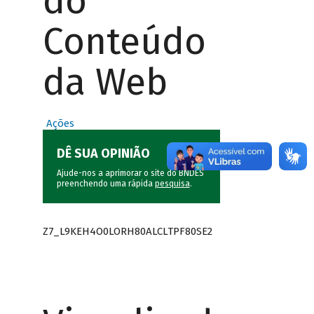
do
Conteúdo
da Web
Ações
DÊ SUA OPINIÃO
Ajude-nos a aprimorar o site do BNDES
preenchendo uma rápida
pesquisa
.
Z7_L9KEH4O0LORH80ALCLTPF80SE2