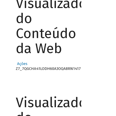
Visualizador
do
Conteúdo
da Web
Ações
Z7_7QGCHA41LODH60A3OQA8RN1417
Visualizador