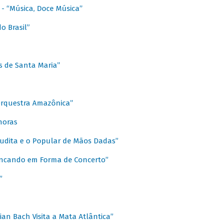
s - “Música, Doce Música”
o Brasil”
s de Santa Maria”
 Orquestra Amazônica”
onoras
rudita e o Popular de Mãos Dadas”
rincando em Forma de Concerto”
”
ian Bach Visita a Mata Atlântica”