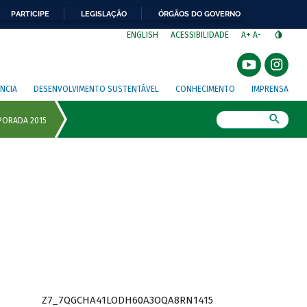
PARTICIPE
LEGISLAÇÃO
ÓRGÃOS DO GOVERNO
⁣
ENGLISH
ACESSIBILIDADE
A+
A-
NCIA
DESENVOLVIMENTO SUSTENTÁVEL
CONHECIMENTO
IMPRENSA
Busca
Z7_7QGCHA41LODH60A3OQA8RN1415