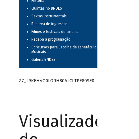
História
Quintas no BNDES
Sextas instrumentais
Reserva de ingressos
Filmes e festivais de cinema
Receba a programação
Concursos para Escolha de Espetáculos
Musicais
Galeria BNDES
Z7_L9KEH4O0LORH80ALCLTPF80SE0
Visualizador