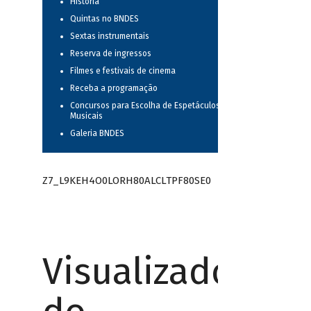
História
Quintas no BNDES
Sextas instrumentais
Reserva de ingressos
Filmes e festivais de cinema
Receba a programação
Concursos para Escolha de Espetáculos
Musicais
Galeria BNDES
Z7_L9KEH4O0LORH80ALCLTPF80SE0
Visualizador