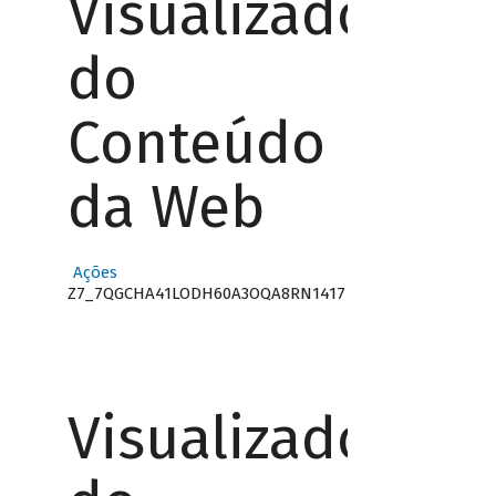
Visualizador
do
Conteúdo
da Web
Ações
Z7_7QGCHA41LODH60A3OQA8RN1417
Visualizador