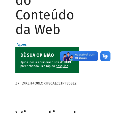
do
Conteúdo
da Web
Ações
DÊ SUA OPINIÃO
Ajude-nos a aprimorar o site do BNDES
preenchendo uma rápida
pesquisa
.
Z7_L9KEH4O0LORH80ALCLTPF80SE2