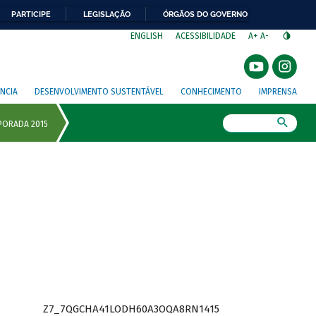
PARTICIPE
LEGISLAÇÃO
ÓRGÃOS DO GOVERNO
⁣
ENGLISH
ACESSIBILIDADE
A+
A-
NCIA
DESENVOLVIMENTO SUSTENTÁVEL
CONHECIMENTO
IMPRENSA
Busca
Z7_7QGCHA41LODH60A3OQA8RN1415