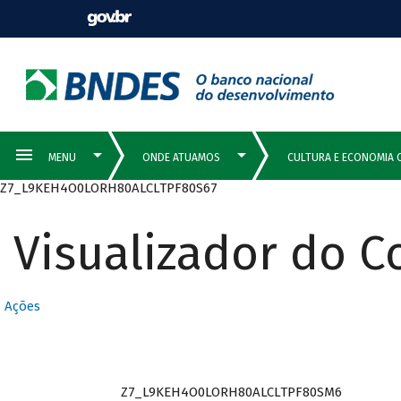
Z7_L9KEH4O0LORH80ALCLTPF80S67
Visualizador do 
Ações
Z7_L9KEH4O0LORH80ALCLTPF80SM6