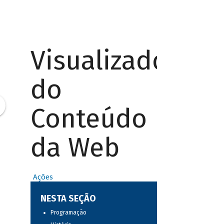
Visualizador
do
Conteúdo
da Web
Ações
NESTA SEÇÃO
Programação