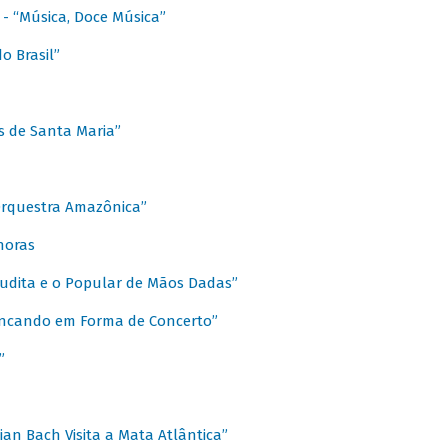
s - “Música, Doce Música”
o Brasil”
s de Santa Maria”
 Orquestra Amazônica”
onoras
rudita e o Popular de Mãos Dadas”
rincando em Forma de Concerto”
”
ian Bach Visita a Mata Atlântica”