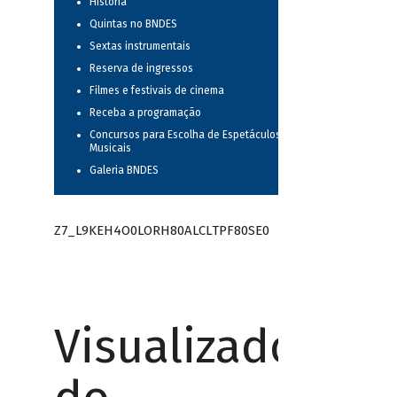
História
Quintas no BNDES
Sextas instrumentais
Reserva de ingressos
Filmes e festivais de cinema
Receba a programação
Concursos para Escolha de Espetáculos
Musicais
Galeria BNDES
Z7_L9KEH4O0LORH80ALCLTPF80SE0
Visualizador