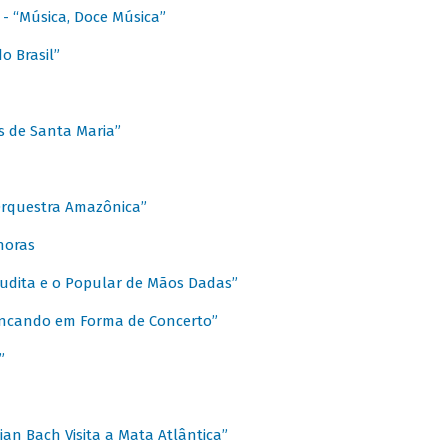
s - “Música, Doce Música”
o Brasil”
s de Santa Maria”
 Orquestra Amazônica”
onoras
rudita e o Popular de Mãos Dadas”
rincando em Forma de Concerto”
”
ian Bach Visita a Mata Atlântica”