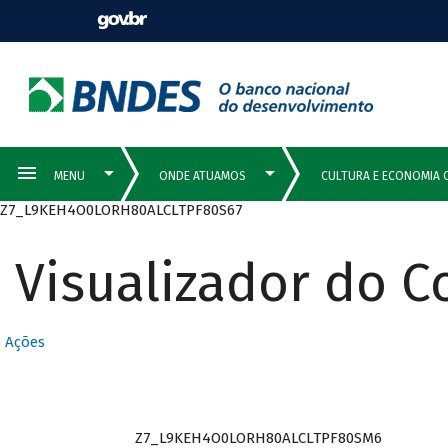
Z7_L9KEH4O0LORH80ALCLTPF80S67
Visualizador do 
Ações
Z7_L9KEH4O0LORH80ALCLTPF80SM6