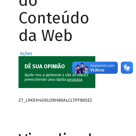
do
Conteúdo
da Web
Ações
DÊ SUA OPINIÃO
Ajude-nos a aprimorar o site do BNDES
preenchendo uma rápida
pesquisa
.
Z7_L9KEH4O0LORH80ALCLTPF80SE2