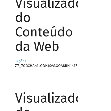
Visualizador
do
Conteúdo
da Web
Ações
Z7_7QGCHA41LODH60A3OQA8RN1417
Visualizador