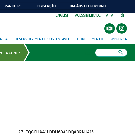
PARTICIPE
LEGISLAÇÃO
ÓRGÃOS DO GOVERNO
⁣
ENGLISH
ACESSIBILIDADE
A+
A-
NCIA
DESENVOLVIMENTO SUSTENTÁVEL
CONHECIMENTO
IMPRENSA
Busca
Z7_7QGCHA41LODH60A3OQA8RN1415