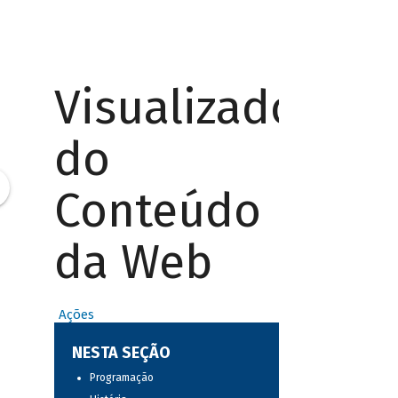
Visualizador
do
Conteúdo
da Web
Ações
NESTA SEÇÃO
Programação