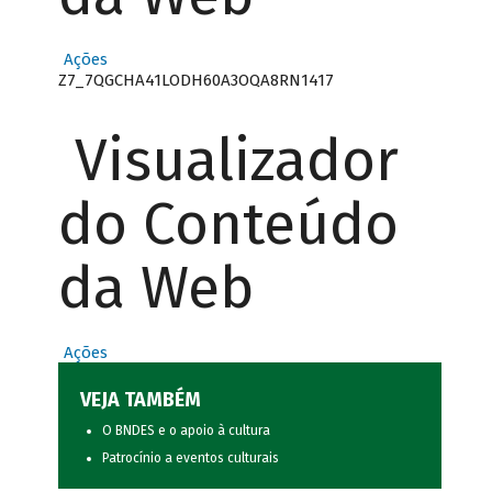
Ações
Z7_7QGCHA41LODH60A3OQA8RN1417
Visualizador
do Conteúdo
da Web
Ações
VEJA TAMBÉM
O BNDES e o apoio à cultura
Patrocínio a eventos culturais