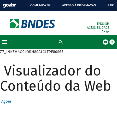
COMUNICA BR
ACESSO À INFORMAÇÃO
PARTI
ENGLISH
ACESSIBILIDADE
A+
A-
Busca
Z7_L9KEH4O0LORH80ALCLTPF80S67
Visualizador do
Conteúdo da Web
Ações