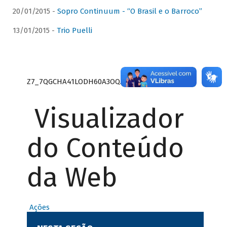
20/01/2015 -
Sopro Continuum - “O Brasil e o Barroco”
13/01/2015 -
Trio Puelli
Z7_7QGCHA41LODH60A3OQA8RN1415
Visualizador
do Conteúdo
da Web
Ações