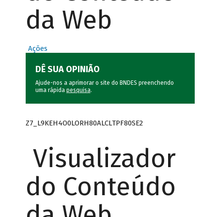
da Web
Ações
DÊ SUA OPINIÃO
Ajude-nos a aprimorar o site do BNDES preenchendo
uma rápida
pesquisa
.
Z7_L9KEH4O0LORH80ALCLTPF80SE2
Visualizador
do Conteúdo
da Web