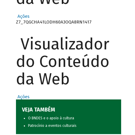
Ações
Z7_7QGCHA41LODH60A3OQA8RN1417
Visualizador
do Conteúdo
da Web
Ações
VEJA TAMBÉM
O BNDES e o apoio à cultura
Patrocínio a eventos culturais