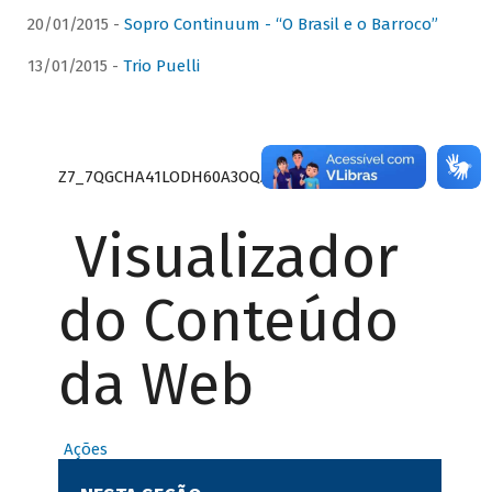
20/01/2015 -
Sopro Continuum - “O Brasil e o Barroco”
13/01/2015 -
Trio Puelli
Z7_7QGCHA41LODH60A3OQA8RN1415
Visualizador
do Conteúdo
da Web
Ações