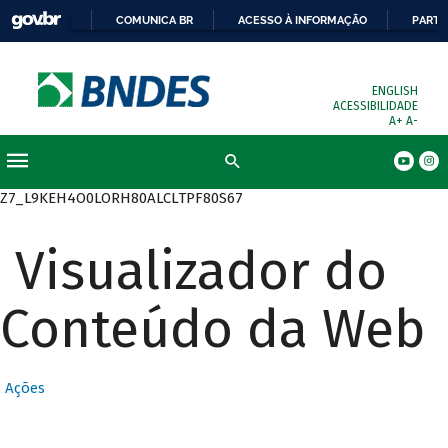
COMUNICA BR
ACESSO À INFORMAÇÃO
PARTI
ENGLISH
ACESSIBILIDADE
A+
A-
Busca
Z7_L9KEH4O0LORH80ALCLTPF80S67
Visualizador do
Conteúdo da Web
Ações