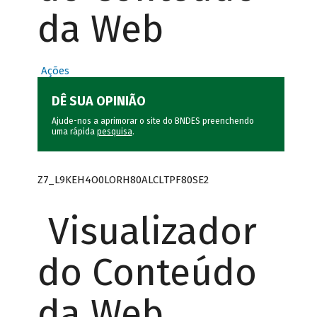
da Web
Ações
DÊ SUA OPINIÃO
Ajude-nos a aprimorar o site do BNDES preenchendo
uma rápida
pesquisa
.
Z7_L9KEH4O0LORH80ALCLTPF80SE2
Visualizador
do Conteúdo
da Web