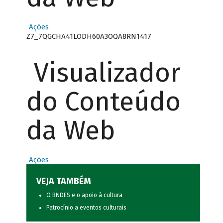
Ações
Z7_7QGCHA41LODH60A3OQA8RN1417
Visualizador
do Conteúdo
da Web
Ações
VEJA TAMBÉM
O BNDES e o apoio à cultura
Patrocínio a eventos culturais