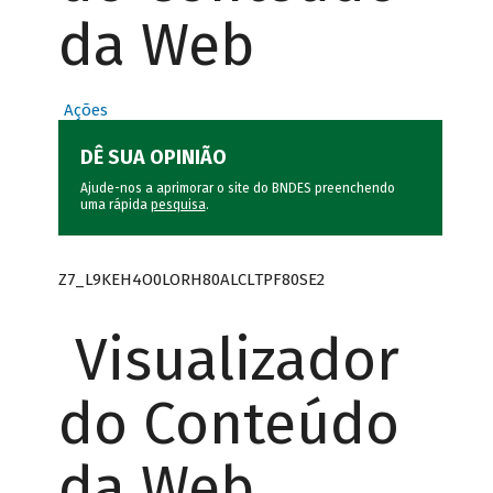
da Web
Ações
DÊ SUA OPINIÃO
Ajude-nos a aprimorar o site do BNDES preenchendo
uma rápida
pesquisa
.
Z7_L9KEH4O0LORH80ALCLTPF80SE2
Visualizador
do Conteúdo
da Web