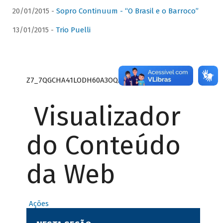
20/01/2015 -
Sopro Continuum - “O Brasil e o Barroco”
13/01/2015 -
Trio Puelli
Z7_7QGCHA41LODH60A3OQA8RN1415
Visualizador
do Conteúdo
da Web
Ações