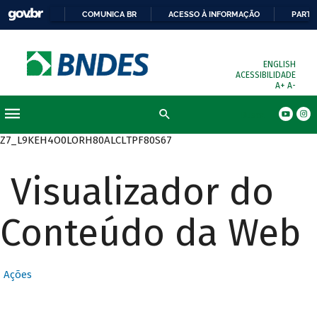
COMUNICA BR
ACESSO À INFORMAÇÃO
PARTI
ENGLISH
ACESSIBILIDADE
A+
A-
Busca
Z7_L9KEH4O0LORH80ALCLTPF80S67
Visualizador do
Conteúdo da Web
Ações