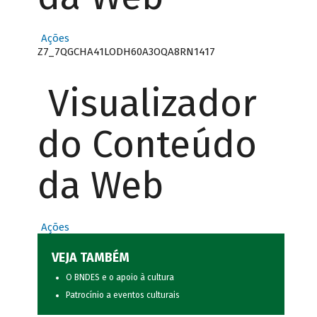
Ações
Z7_7QGCHA41LODH60A3OQA8RN1417
Visualizador
do Conteúdo
da Web
Ações
VEJA TAMBÉM
O BNDES e o apoio à cultura
Patrocínio a eventos culturais