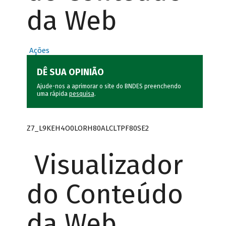
da Web
Ações
DÊ SUA OPINIÃO
Ajude-nos a aprimorar o site do BNDES preenchendo
uma rápida
pesquisa
.
Z7_L9KEH4O0LORH80ALCLTPF80SE2
Visualizador
do Conteúdo
da Web