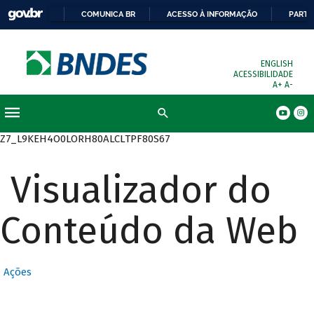
COMUNICA BR
ACESSO À INFORMAÇÃO
PARTI
ENGLISH
ACESSIBILIDADE
A+
A-
Busca
Z7_L9KEH4O0LORH80ALCLTPF80S67
Visualizador do
Conteúdo da Web
Ações