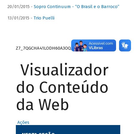
20/01/2015 -
Sopro Continuum - “O Brasil e o Barroco”
13/01/2015 -
Trio Puelli
Z7_7QGCHA41LODH60A3OQA8RN1415
Visualizador
do Conteúdo
da Web
Ações