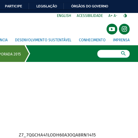
PARTICIPE
LEGISLAÇÃO
ÓRGÃOS DO GOVERNO
⁣
ENGLISH
ACESSIBILIDADE
A+
A-
NCIA
DESENVOLVIMENTO SUSTENTÁVEL
CONHECIMENTO
IMPRENSA
Busca
Z7_7QGCHA41LODH60A3OQA8RN1415