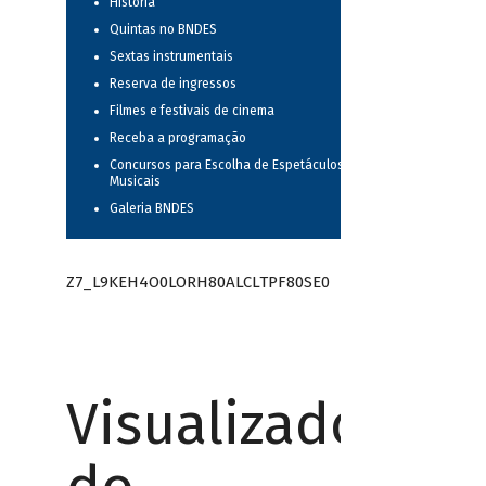
História
Quintas no BNDES
Sextas instrumentais
Reserva de ingressos
Filmes e festivais de cinema
Receba a programação
Concursos para Escolha de Espetáculos
Musicais
Galeria BNDES
Z7_L9KEH4O0LORH80ALCLTPF80SE0
Visualizador