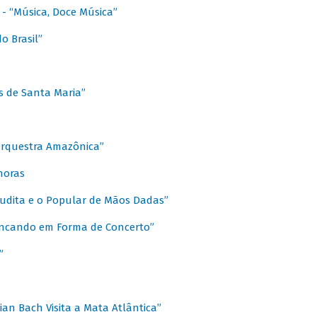
s - “Música, Doce Música”
o Brasil”
s de Santa Maria”
 Orquestra Amazônica”
onoras
rudita e o Popular de Mãos Dadas”
rincando em Forma de Concerto”
”
ian Bach Visita a Mata Atlântica”