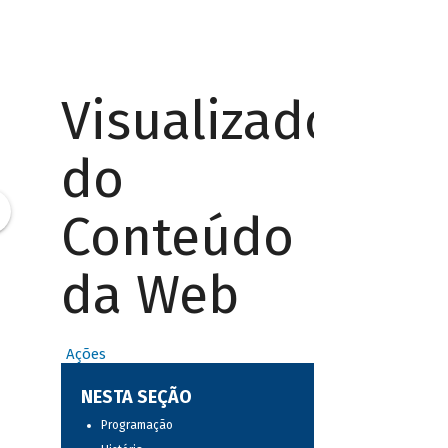
Visualizador
do
Conteúdo
da Web
Ações
NESTA SEÇÃO
Programação