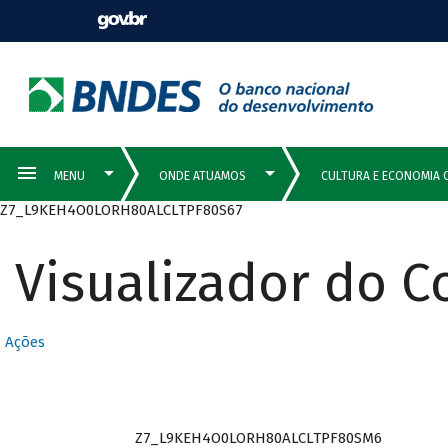
Z7_L9KEH4O0LORH80ALCLTPF80S67
Visualizador do 
Ações
Z7_L9KEH4O0LORH80ALCLTPF80SM6