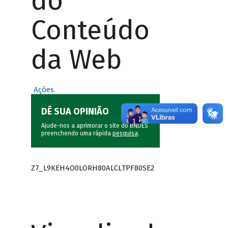
do
Conteúdo
da Web
Ações
DÊ SUA OPINIÃO
Ajude-nos a aprimorar o site do BNDES
preenchendo uma rápida
pesquisa
.
Z7_L9KEH4O0LORH80ALCLTPF80SE2