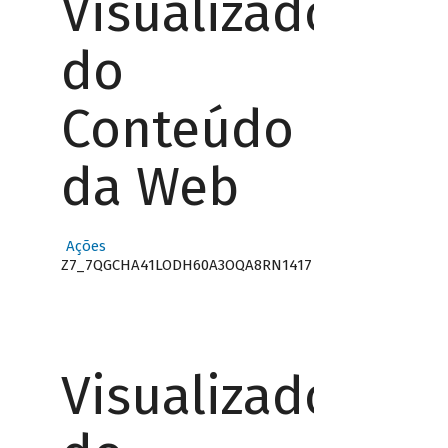
Visualizador
do
Conteúdo
da Web
Ações
Z7_7QGCHA41LODH60A3OQA8RN1417
Visualizador