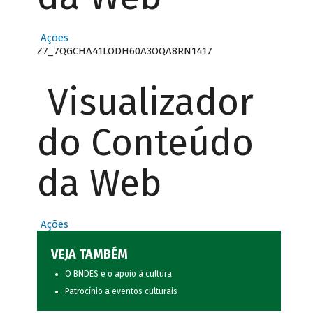
Ações
Z7_7QGCHA41LODH60A3OQA8RN1417
Visualizador
do Conteúdo
da Web
Ações
VEJA TAMBÉM
O BNDES e o apoio à cultura
Patrocínio a eventos culturais