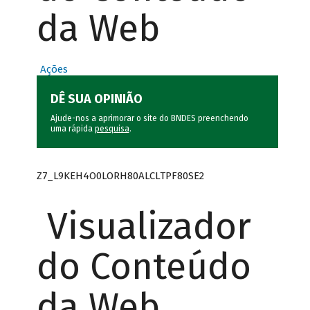
da Web
Ações
DÊ SUA OPINIÃO
Ajude-nos a aprimorar o site do BNDES preenchendo
uma rápida
pesquisa
.
Z7_L9KEH4O0LORH80ALCLTPF80SE2
Visualizador
do Conteúdo
da Web