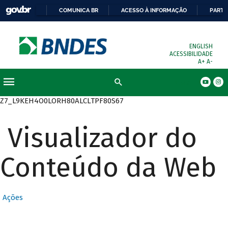
COMUNICA BR
ACESSO À INFORMAÇÃO
PARTI
ENGLISH
ACESSIBILIDADE
A+
A-
Busca
Z7_L9KEH4O0LORH80ALCLTPF80S67
Visualizador do
Conteúdo da Web
Ações