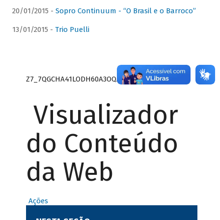
20/01/2015 -
Sopro Continuum - “O Brasil e o Barroco”
13/01/2015 -
Trio Puelli
Z7_7QGCHA41LODH60A3OQA8RN1415
Visualizador
do Conteúdo
da Web
Ações