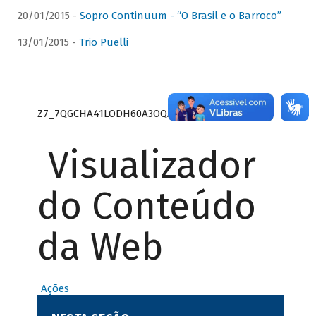
20/01/2015 -
Sopro Continuum - “O Brasil e o Barroco”
13/01/2015 -
Trio Puelli
Z7_7QGCHA41LODH60A3OQA8RN1415
Visualizador
do Conteúdo
da Web
Ações