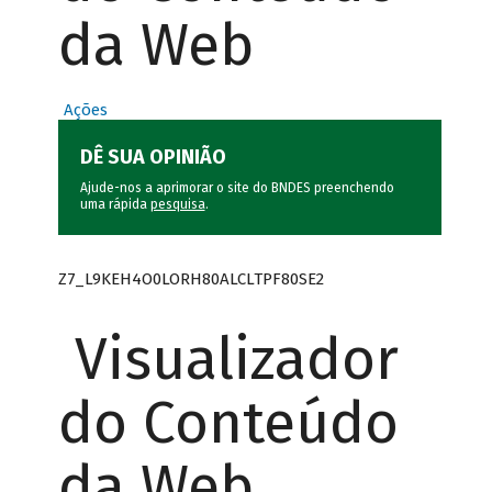
da Web
Ações
DÊ SUA OPINIÃO
Ajude-nos a aprimorar o site do BNDES preenchendo
uma rápida
pesquisa
.
Z7_L9KEH4O0LORH80ALCLTPF80SE2
Visualizador
do Conteúdo
da Web