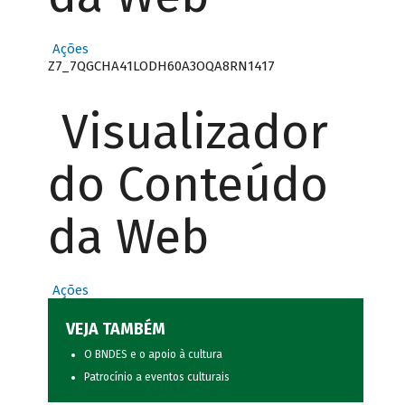
Ações
Z7_7QGCHA41LODH60A3OQA8RN1417
Visualizador
do Conteúdo
da Web
Ações
VEJA TAMBÉM
O BNDES e o apoio à cultura
Patrocínio a eventos culturais