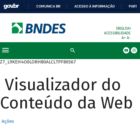
COMUNICA BR
ACESSO À INFORMAÇÃO
PARTI
ENGLISH
ACESSIBILIDADE
A+
A-
Busca
Z7_L9KEH4O0LORH80ALCLTPF80S67
Visualizador do
Conteúdo da Web
Ações