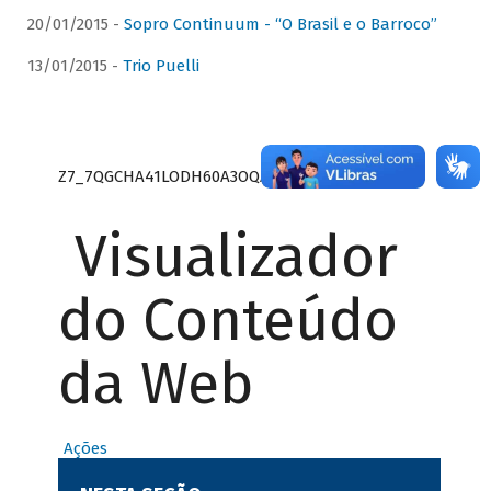
20/01/2015 -
Sopro Continuum - “O Brasil e o Barroco”
13/01/2015 -
Trio Puelli
Z7_7QGCHA41LODH60A3OQA8RN1415
Visualizador
do Conteúdo
da Web
Ações