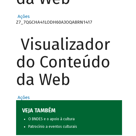
Ações
Z7_7QGCHA41LODH60A3OQA8RN1417
Visualizador
do Conteúdo
da Web
Ações
VEJA TAMBÉM
O BNDES e o apoio à cultura
Patrocínio a eventos culturais