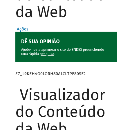
da Web
Ações
DÊ SUA OPINIÃO
Ajude-nos a aprimorar o site do BNDES preenchendo
uma rápida
pesquisa
.
Z7_L9KEH4O0LORH80ALCLTPF80SE2
Visualizador
do Conteúdo
da Web