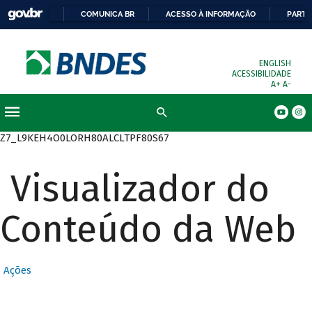
COMUNICA BR
ACESSO À INFORMAÇÃO
PARTI
ENGLISH
ACESSIBILIDADE
A+
A-
Busca
Z7_L9KEH4O0LORH80ALCLTPF80S67
Visualizador do
Conteúdo da Web
Ações