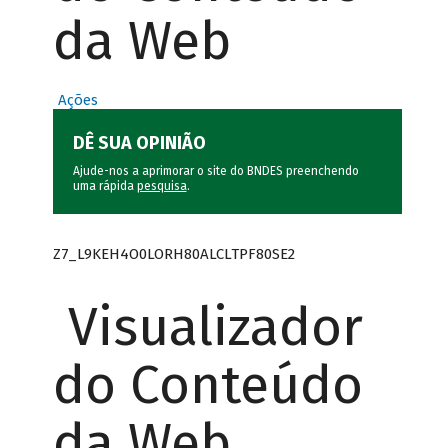
da Web
Ações
DÊ SUA OPINIÃO
Ajude-nos a aprimorar o site do BNDES preenchendo
uma rápida
pesquisa
.
Z7_L9KEH4O0LORH80ALCLTPF80SE2
Visualizador
do Conteúdo
da Web