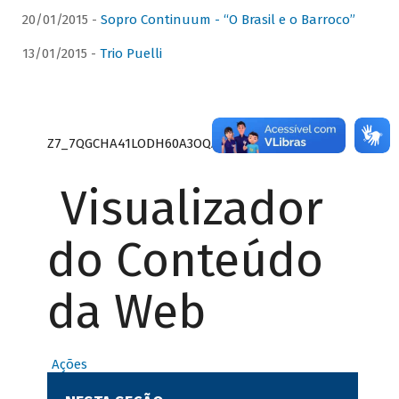
20/01/2015 -
Sopro Continuum - “O Brasil e o Barroco”
13/01/2015 -
Trio Puelli
Z7_7QGCHA41LODH60A3OQA8RN1415
Visualizador
do Conteúdo
da Web
Ações