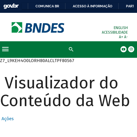
COMUNICA BR
ACESSO À INFORMAÇÃO
PARTI
ENGLISH
ACESSIBILIDADE
A+
A-
Busca
Z7_L9KEH4O0LORH80ALCLTPF80S67
Visualizador do
Conteúdo da Web
Ações