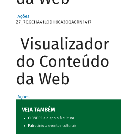
Ações
Z7_7QGCHA41LODH60A3OQA8RN1417
Visualizador
do Conteúdo
da Web
Ações
VEJA TAMBÉM
O BNDES e o apoio à cultura
Patrocínio a eventos culturais