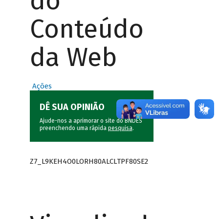
do
Conteúdo
da Web
Ações
DÊ SUA OPINIÃO
Ajude-nos a aprimorar o site do BNDES
preenchendo uma rápida
pesquisa
.
Z7_L9KEH4O0LORH80ALCLTPF80SE2