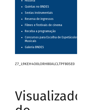
História
Quintas no BNDES
Sextas instrumentais
Reserva de ingressos
Filmes e festivais de cinema
Receba a programação
Concursos para Escolha de Espetáculos
Musicais
Galeria BNDES
Z7_L9KEH4O0LORH80ALCLTPF80SE0
Visualizador