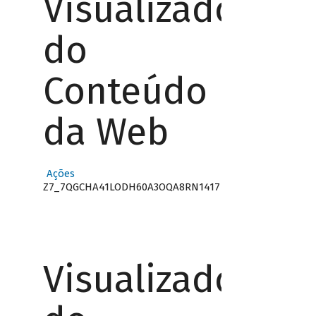
Visualizador
do
Conteúdo
da Web
Ações
Z7_7QGCHA41LODH60A3OQA8RN1417
Visualizador