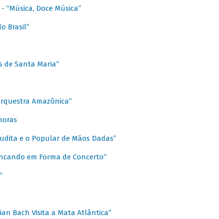
s - “Música, Doce Música”
o Brasil”
s de Santa Maria”
 Orquestra Amazônica”
onoras
rudita e o Popular de Mãos Dadas”
rincando em Forma de Concerto”
”
ian Bach Visita a Mata Atlântica”