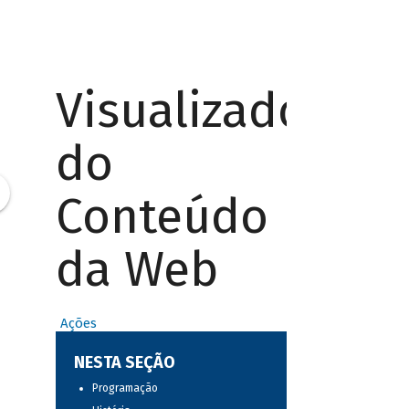
Visualizador
do
Conteúdo
da Web
Ações
NESTA SEÇÃO
Programação