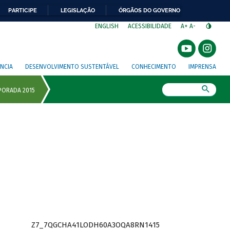
PARTICIPE
LEGISLAÇÃO
ÓRGÃOS DO GOVERNO
⁣
ENGLISH
ACESSIBILIDADE
A+
A-
NCIA
DESENVOLVIMENTO SUSTENTÁVEL
CONHECIMENTO
IMPRENSA
Busca
Z7_7QGCHA41LODH60A3OQA8RN1415