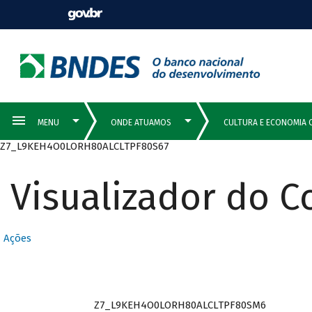
Z7_L9KEH4O0LORH80ALCLTPF80S67
Visualizador do 
Ações
Z7_L9KEH4O0LORH80ALCLTPF80SM6