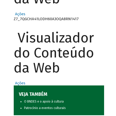
Ações
Z7_7QGCHA41LODH60A3OQA8RN1417
Visualizador
do Conteúdo
da Web
Ações
VEJA TAMBÉM
O BNDES e o apoio à cultura
Patrocínio a eventos culturais