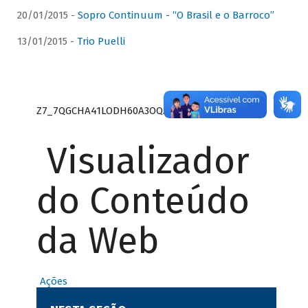
20/01/2015 -
Sopro Continuum - “O Brasil e o Barroco”
13/01/2015 -
Trio Puelli
Z7_7QGCHA41LODH60A3OQA8RN1415
Visualizador
do Conteúdo
da Web
Ações