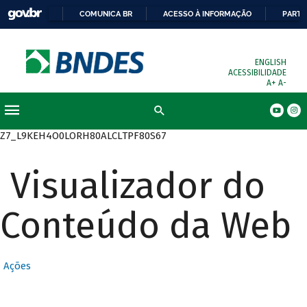
COMUNICA BR
ACESSO À INFORMAÇÃO
PARTI
ENGLISH
ACESSIBILIDADE
A+
A-
Busca
Z7_L9KEH4O0LORH80ALCLTPF80S67
Visualizador do
Conteúdo da Web
Ações