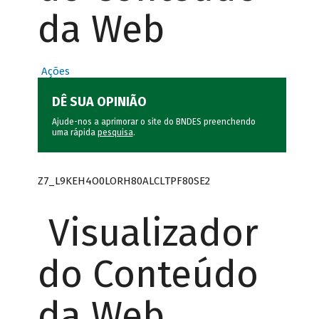
da Web
Ações
DÊ SUA OPINIÃO
Ajude-nos a aprimorar o site do BNDES preenchendo
uma rápida
pesquisa
.
Z7_L9KEH4O0LORH80ALCLTPF80SE2
Visualizador
do Conteúdo
da Web