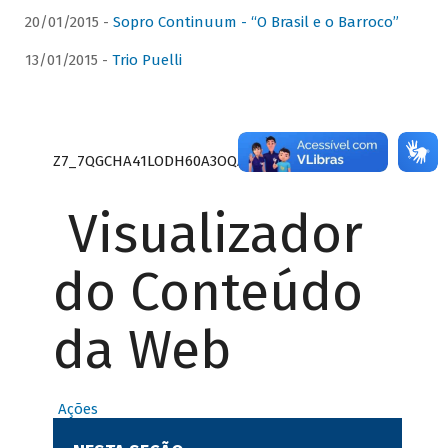
20/01/2015 -
Sopro Continuum - “O Brasil e o Barroco”
13/01/2015 -
Trio Puelli
Z7_7QGCHA41LODH60A3OQA8RN1415
Visualizador
do Conteúdo
da Web
Ações