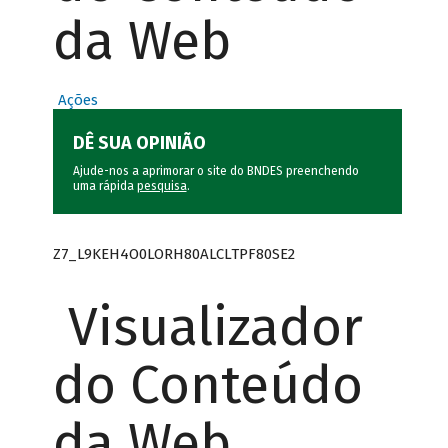
da Web
Ações
DÊ SUA OPINIÃO
Ajude-nos a aprimorar o site do BNDES preenchendo
uma rápida
pesquisa
.
Z7_L9KEH4O0LORH80ALCLTPF80SE2
Visualizador
do Conteúdo
da Web