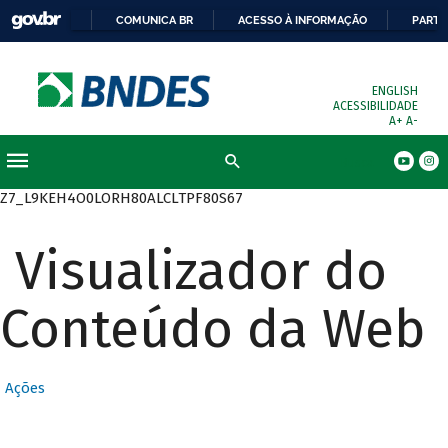
COMUNICA BR
ACESSO À INFORMAÇÃO
PARTI
ENGLISH
ACESSIBILIDADE
A+
A-
Busca
Z7_L9KEH4O0LORH80ALCLTPF80S67
Visualizador do
Conteúdo da Web
Ações