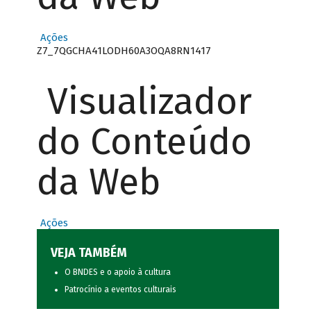
Ações
Z7_7QGCHA41LODH60A3OQA8RN1417
Visualizador
do Conteúdo
da Web
Ações
VEJA TAMBÉM
O BNDES e o apoio à cultura
Patrocínio a eventos culturais