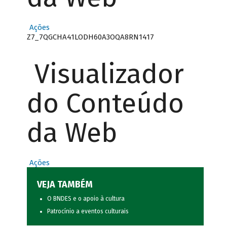
Ações
Z7_7QGCHA41LODH60A3OQA8RN1417
Visualizador
do Conteúdo
da Web
Ações
VEJA TAMBÉM
O BNDES e o apoio à cultura
Patrocínio a eventos culturais