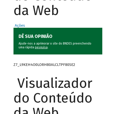
da Web
Ações
DÊ SUA OPINIÃO
Ajude-nos a aprimorar o site do BNDES preenchendo
uma rápida
pesquisa
.
Z7_L9KEH4O0LORH80ALCLTPF80SE2
Visualizador
do Conteúdo
da Web