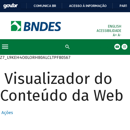
COMUNICA BR
ACESSO À INFORMAÇÃO
PARTI
ENGLISH
ACESSIBILIDADE
A+
A-
Busca
Z7_L9KEH4O0LORH80ALCLTPF80S67
Visualizador do
Conteúdo da Web
Ações