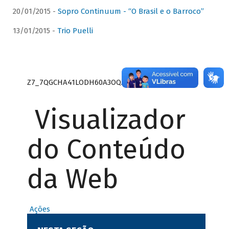
20/01/2015 -
Sopro Continuum - “O Brasil e o Barroco”
13/01/2015 -
Trio Puelli
Z7_7QGCHA41LODH60A3OQA8RN1415
Visualizador
do Conteúdo
da Web
Ações