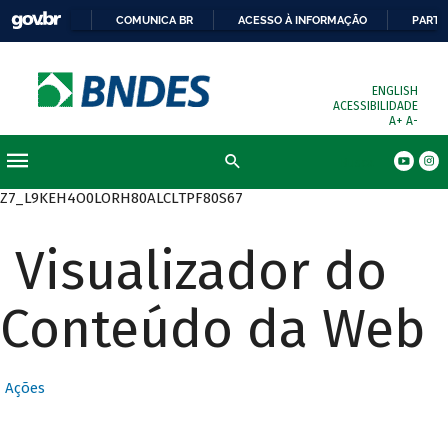
COMUNICA BR
ACESSO À INFORMAÇÃO
PARTI
ENGLISH
ACESSIBILIDADE
A+
A-
Busca
Z7_L9KEH4O0LORH80ALCLTPF80S67
Visualizador do
Conteúdo da Web
Ações