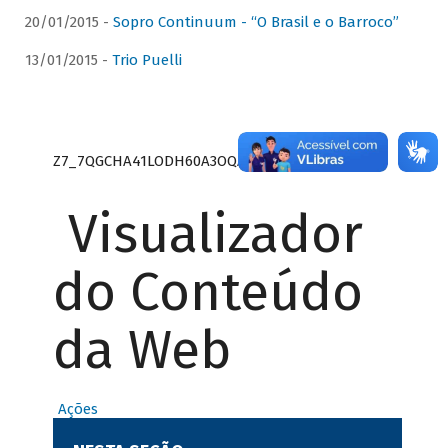
20/01/2015 -
Sopro Continuum - “O Brasil e o Barroco”
13/01/2015 -
Trio Puelli
Z7_7QGCHA41LODH60A3OQA8RN1415
Visualizador
do Conteúdo
da Web
Ações