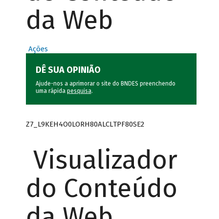
da Web
Ações
DÊ SUA OPINIÃO
Ajude-nos a aprimorar o site do BNDES preenchendo
uma rápida
pesquisa
.
Z7_L9KEH4O0LORH80ALCLTPF80SE2
Visualizador
do Conteúdo
da Web