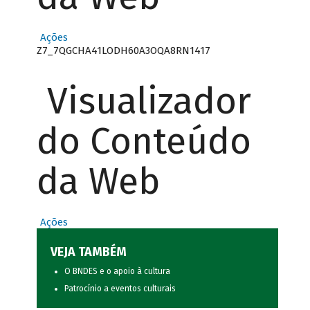
Ações
Z7_7QGCHA41LODH60A3OQA8RN1417
Visualizador
do Conteúdo
da Web
Ações
VEJA TAMBÉM
O BNDES e o apoio à cultura
Patrocínio a eventos culturais