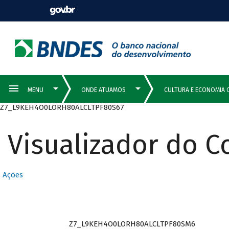
Z7_L9KEH4O0LORH80ALCLTPF80S67
Visualizador do 
Ações
Z7_L9KEH4O0LORH80ALCLTPF80SM6