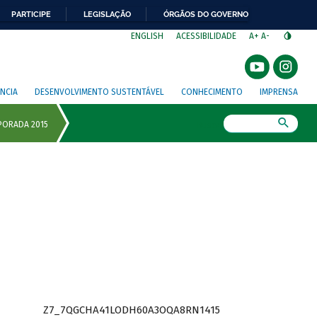
PARTICIPE
LEGISLAÇÃO
ÓRGÃOS DO GOVERNO
⁣
ENGLISH
ACESSIBILIDADE
A+
A-
NCIA
DESENVOLVIMENTO SUSTENTÁVEL
CONHECIMENTO
IMPRENSA
Busca
Z7_7QGCHA41LODH60A3OQA8RN1415