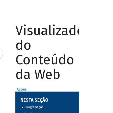
Visualizador
do
Conteúdo
da Web
Ações
NESTA SEÇÃO
Programação