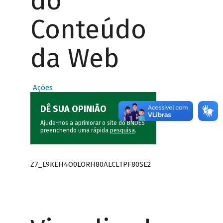
do
Conteúdo
da Web
Ações
DÊ SUA OPINIÃO
Ajude-nos a aprimorar o site do BNDES
preenchendo uma rápida
pesquisa
.
Z7_L9KEH4O0LORH80ALCLTPF80SE2