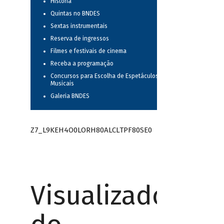
História
Quintas no BNDES
Sextas instrumentais
Reserva de ingressos
Filmes e festivais de cinema
Receba a programação
Concursos para Escolha de Espetáculos
Musicais
Galeria BNDES
Z7_L9KEH4O0LORH80ALCLTPF80SE0
Visualizador