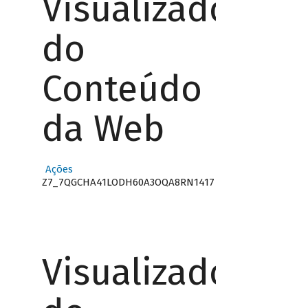
Visualizador
do
Conteúdo
da Web
Ações
Z7_7QGCHA41LODH60A3OQA8RN1417
Visualizador