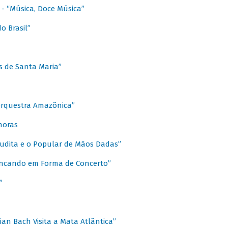
s - “Música, Doce Música”
o Brasil”
s de Santa Maria”
 Orquestra Amazônica”
onoras
rudita e o Popular de Mãos Dadas”
rincando em Forma de Concerto”
”
ian Bach Visita a Mata Atlântica”