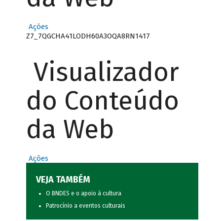
Ações
Z7_7QGCHA41LODH60A3OQA8RN1417
Visualizador
do Conteúdo
da Web
Ações
VEJA TAMBÉM
O BNDES e o apoio à cultura
Patrocínio a eventos culturais