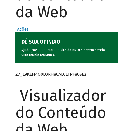
da Web
Ações
DÊ SUA OPINIÃO
Ajude-nos a aprimorar o site do BNDES preenchendo
uma rápida
pesquisa
.
Z7_L9KEH4O0LORH80ALCLTPF80SE2
Visualizador
do Conteúdo
da Web