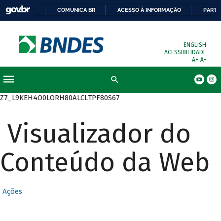
COMUNICA BR
ACESSO À INFORMAÇÃO
PARTI
ENGLISH
ACESSIBILIDADE
A+
A-
Busca
Z7_L9KEH4O0LORH80ALCLTPF80S67
Visualizador do
Conteúdo da Web
Ações