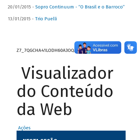
20/01/2015 -
Sopro Continuum - “O Brasil e o Barroco”
13/01/2015 -
Trio Puelli
Z7_7QGCHA41LODH60A3OQA8RN1415
Visualizador
do Conteúdo
da Web
Ações