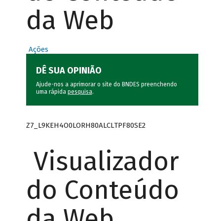
da Web
Ações
DÊ SUA OPINIÃO
Ajude-nos a aprimorar o site do BNDES preenchendo
uma rápida
pesquisa
.
Z7_L9KEH4O0LORH80ALCLTPF80SE2
Visualizador
do Conteúdo
da Web