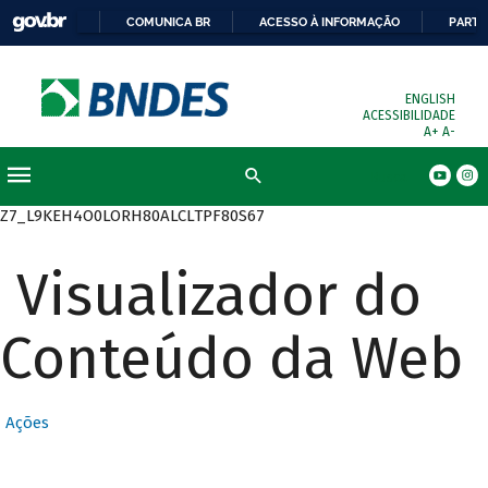
COMUNICA BR
ACESSO À INFORMAÇÃO
PARTI
ENGLISH
ACESSIBILIDADE
A+
A-
Busca
Z7_L9KEH4O0LORH80ALCLTPF80S67
Visualizador do
Conteúdo da Web
Ações