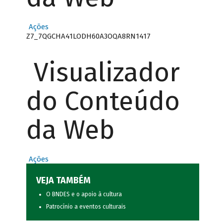
Ações
Z7_7QGCHA41LODH60A3OQA8RN1417
Visualizador
do Conteúdo
da Web
Ações
VEJA TAMBÉM
O BNDES e o apoio à cultura
Patrocínio a eventos culturais