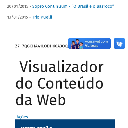
20/01/2015 -
Sopro Continuum - “O Brasil e o Barroco”
13/01/2015 -
Trio Puelli
Z7_7QGCHA41LODH60A3OQA8RN1415
Visualizador
do Conteúdo
da Web
Ações